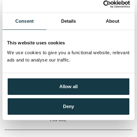
Harlan Coben
Consent
Details
About
Nedlastbar lydbok
This website uses cookies
Pris
399,–
We use cookies to give you a functional website, relevant
ads and to analyse our traffic.
Funnet
Wilde /
Harlan Coben
Allow all
Nedlastbar lydbok
Deny
Pris
439,–