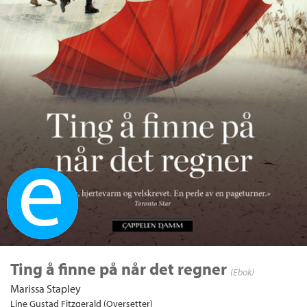
Ebok
Ting å finne på når det regner
(Ebok)
Marissa Stapley
Line Gustad Fitzgerald (Oversetter)