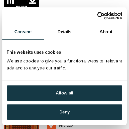
Pratet og ble aldri ferdig. Det hendte jeg sovnet, forsvant i små
øyeblikk, men hun merket det ikke. Jeg våknet, hver gang med et
lite rykk, av og til med en lyd fra strupen.»
Drømmenes sykkelregister
Consent
Details
About
Erlend Loe
Heftet
This website uses cookies
Kjøp
Pris
229,–
We use cookies to give you a functional website, relevant
ads and to analyse our traffic.
Allow all
Giæver og Iunker
Erlend Loe
Deny
Heftet
Kjøp
Pris
229,–