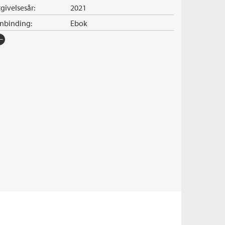
givelsesår:
2021
nnbinding:
Ebok
rlag:
Cappelen Damm
råk:
Bokmål
SBN/EAN:
9788202713423
illetid:
10:23
pibeskyttelse:
Vannmerket
lformat:
EPUB
iginaltittel:
Svart fjäril
ersatt av:
Stokseth, Lene
rie:
Maria Wern
erienummer:
6