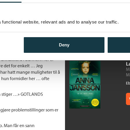
S
KET
M
M
e til siste side.» VECKO-REVYN
functional website, relevant ads and to analyse our traffic.
E
sin nye roman
Svart sommerfugl
.
LA NYA TIDNING
oppbygde roman.» NERIKES
Deny
runnakkord i bunnen. Her er
L
re det for enkelt … Jeg
M
 har hatt mange muligheter til å
M
g hun formidler her … ofte
E
en stiger …» GOTLANDS
ggjøre problemstillinger som er
o. Man får en sann