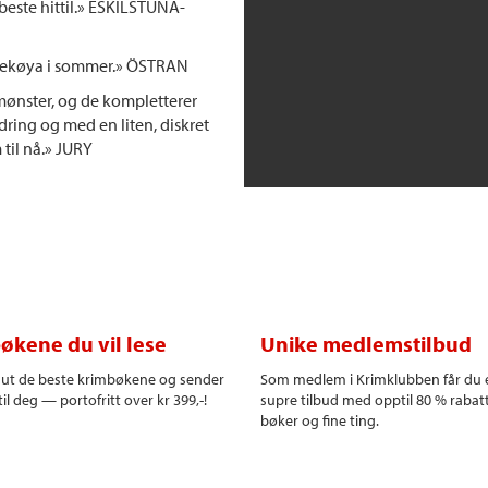
beste hittil.» ESKILSTUNA-
ngekøya i sommer.» ÖSTRAN
 mønster, og de kompletterer
dring og med en liten, diskret
 til nå.» JURY
økene du vil lese
Unike medlemstilbud
r ut de beste krimbøkene og sender
Som medlem i Krimklubben får du 
il deg — portofritt over kr 399,-!
supre tilbud med opptil 80 % rabat
bøker og fine ting.