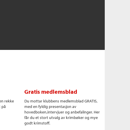
Gratis medlemsblad
en rekke
Du mottar klubbens medlemsblad GRATIS,
t på
med en fyldig presentasjon av
hovedboken,intervjuer og anbefalinger. Her
får du et stort utvalg av krimbøker og mye
godt krimstoff.