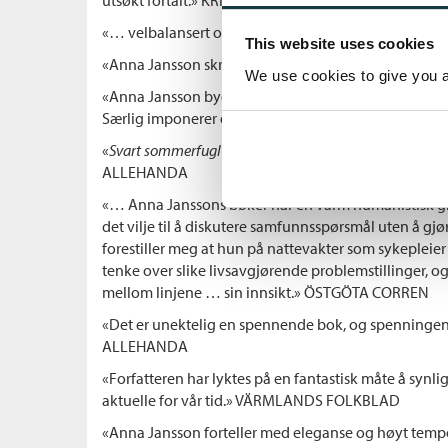
«… velbalansert og stilsikker fortellerkunst …» FOL
This website uses cookies
«Anna Jansson skriver kraftfullt, og det er spennend
We use cookies to give you a 
«Anna Jansson bygger ordentlig opp spenningen i 
Særlig imponerer det nyanserte språket …» UPPSA
«
Svart sommerfugl
er uten tvil Anna Janssons best 
ALLEHANDA
«… Anna Janssons bøker har en varm humanistisk g
det vilje til å diskutere samfunnsspørsmål uten å gjø
forestiller meg at hun på nattevakter som sykepleier
tenke over slike livsavgjørende problemstillinger, o
mellom linjene … sin innsikt.» ÖSTGÖTA CORREN
«Det er unektelig en spennende bok, og spenning
ALLEHANDA
«Forfatteren har lyktes på en fantastisk måte å synli
aktuelle for vår tid.» VÄRMLANDS FOLKBLAD
«Anna Jansson forteller med eleganse og høyt temp