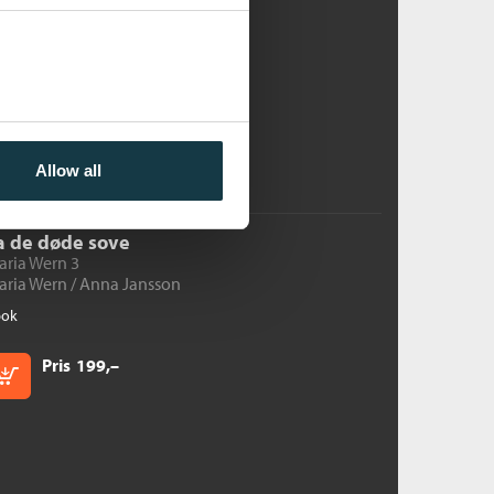
tille er de døde
aria Wern 2
aria Wern /
Anna Jansson
bok
Pris
199,–
Kjøp
Allow all
a de døde sove
aria Wern 3
aria Wern /
Anna Jansson
bok
Pris
199,–
Kjøp