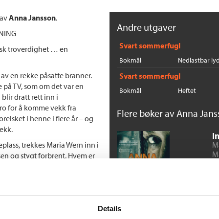
 av
Anna Jansson
.
Andre utgaver
DNING
Svart sommerfugl
isk troverdighet … en
Bokmål
Nedlastbar ly
s av en rekke påsatte branner.
Svart sommerfugl
 på TV, som om det var en
Bokmål
Heftet
ir dratt rett inn i
ro for å komme vekk fra
Flere bøker av Anna Jans
elsket i henne i flere år – og
ekk.
I
plass, trekkes Maria Wern inn i
M
M
sen og stygt forbrent. Hvem er
lsene og det grusomme drapet?
E
hennes beste hittil.»
et, ettertenksomt, skarpt og
Details