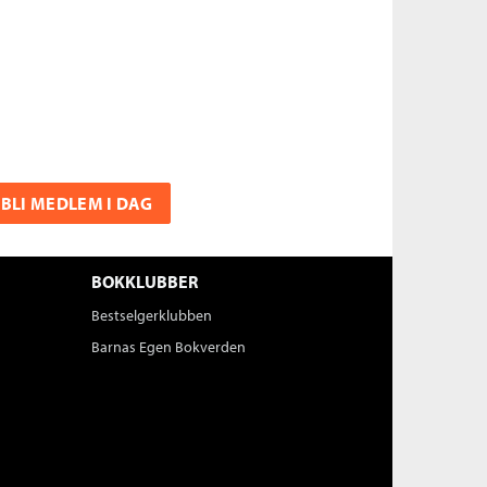
BLI MEDLEM I DAG
BOKKLUBBER
Bestselgerklubben
Barnas Egen Bokverden