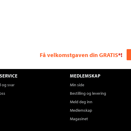
Få velkomstgaven din GRATIS
*!
SERVICE
MEDLEMSKAP
 og svar
Min side
oss
Bestilling og levering
Meld deg inn
Medlemskap
Magasinet