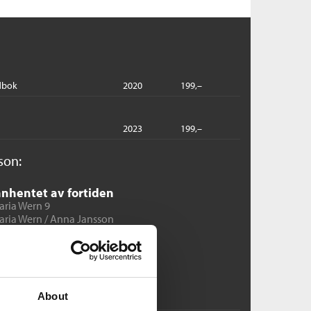
dbok
2020
199,–
2023
199,–
son:
nnhentet av fortiden
aria Wern 9
aria Wern /
Anna Jansson
bok
Pris
199,–
Kjøp
About