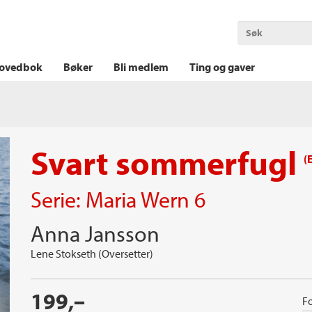
OKT KRIM
THRILLER
LOGISK KRIM
ovedbok
Bøker
Bli medlem
Ting og gaver
Svart sommerfugl
(
Serie:
Maria Wern
6
Anna Jansson
Lene Stokseth (Oversetter)
199,–
Fo