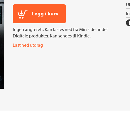
Ut
Legg i kurv
I
Fo
Ingen angrerett. Kan lastes ned fra Min side under
Sp
Digitale produkter. Kan sendes til Kindle.
I
Last ned utdrag
Sp
Ko
Fi
Or
Ov
Se
S