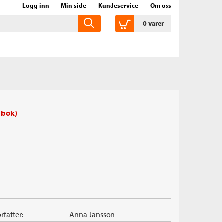
Logg inn
Min side
Kundeservice
Om oss
0
varer
Ebok)
rfatter:
Anna Jansson