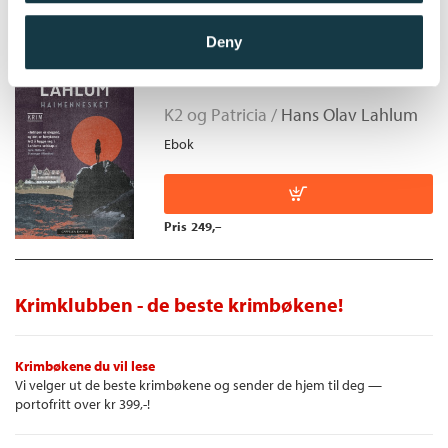
Deny
Haimennesket
K2 og Patricia /
Hans Olav Lahlum
Ebok
Pris
249,–
Krimklubben - de beste krimbøkene!
Krimbøkene du vil lese
Vi velger ut de beste krimbøkene og sender de hjem til deg —
portofritt over kr 399,-!