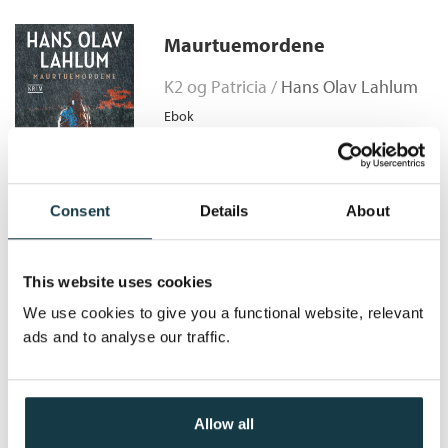
Svanemordet
Bokmål
er den niende romanen i serien om K2 og Patricia!
Innbundet
2020
129,–
Kopibeskyttelse:
Vannmerket
Svanemordet
Maurtuemordene
Filformat:
EPUB
Bokmål
Nedlastbar lydbok
2020
379,–
Serie:
K2 og Patricia
K2 og Patricia /
Hans Olav Lahlum
Svanemordet
Serienummer:
9
Ebok
Bokmål
Heftet
2021
229,–
Pris
249,–
Consent
Details
About
Sporvekslingsmordet
This website uses cookies
We use cookies to give you a functional website, relevant
K2 og Patricia /
Hans Olav Lahlum
ads and to analyse our traffic.
Ebok
Allow all
Pris
249,–