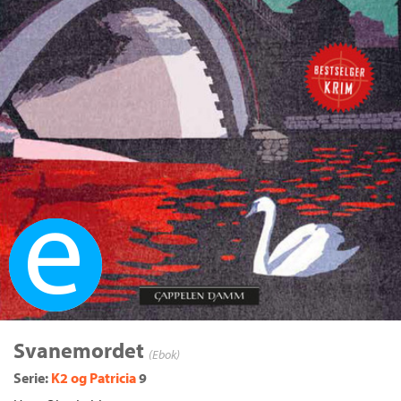
Ebok
Svanemordet
(Ebok)
Serie:
K2 og Patricia
9