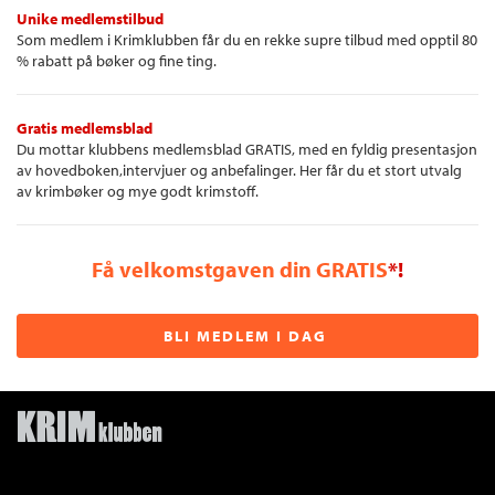
Unike medlemstilbud
Som medlem i Krimklubben får du en rekke supre tilbud med opptil 80
% rabatt på bøker og fine ting.
Gratis medlemsblad
Du mottar klubbens medlemsblad GRATIS, med en fyldig presentasjon
av hovedboken,intervjuer og anbefalinger. Her får du et stort utvalg
av krimbøker og mye godt krimstoff.
Få velkomstgaven din GRATIS
*!
BLI MEDLEM I DAG