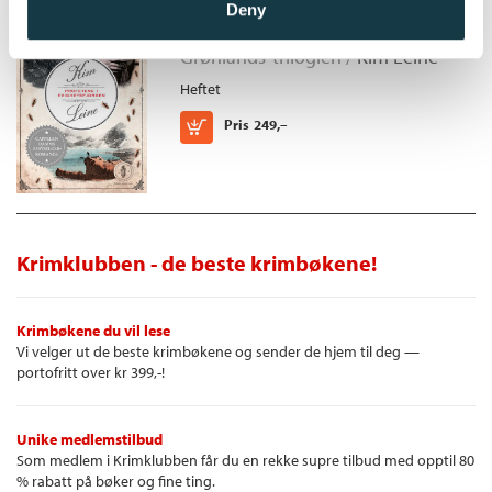
Profetene i Evighetsfjorden
Deny
Grønlands-trilogien /
Kim Leine
Heftet
Kjøp
Pris
249,–
Krimklubben - de beste krimbøkene!
Krimbøkene du vil lese
Vi velger ut de beste krimbøkene og sender de hjem til deg —
portofritt over kr 399,-!
Unike medlemstilbud
Som medlem i Krimklubben får du en rekke supre tilbud med opptil 80
% rabatt på bøker og fine ting.