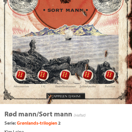
Rød mann/Sort mann
(Heftet)
Serie:
Grønlands-trilogien
2
Kim Leine