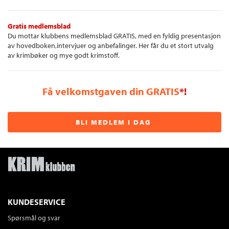
Gratis medlemsblad
Du mottar klubbens medlemsblad GRATIS, med en fyldig presentasjon
av hovedboken,intervjuer og anbefalinger. Her får du et stort utvalg
av krimbøker og mye godt krimstoff.
Få velkomstgaven din GRATIS
*!
BLI MEDLEM I DAG
KUNDESERVICE
Spørsmål og svar