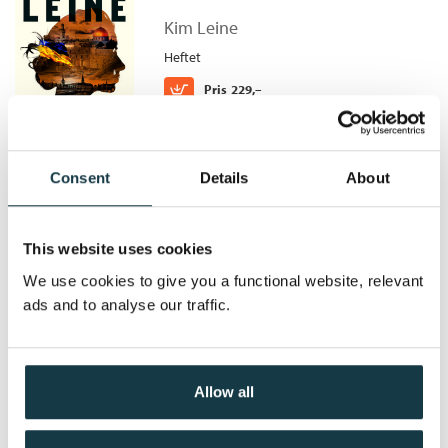
Evighetsfjorden
,
som vant Nordisk råds Litteraturpris i 2013.
Bokmål
Ebok
2018
249,–
Serie:
Grønlands-trilogien
Kim Leine
Rød mann/Sort mann
Serienummer:
2
Heftet
Bokmål
Nedlastbar lydbok
2018
399,–
Kjøp
Pris
229,–
Consent
Details
About
Karolines kamp
This website uses cookies
Karoline Blicher /
Kim Leine
We use cookies to give you a functional website, relevant
Heftet
ads and to analyse our traffic.
Kjøp
Pris
229,–
Allow all