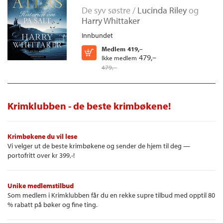
De syv søstre /
Lucinda Riley
og
Harry Whittaker
Innbundet
Medlem
419,–
Kjøp
479,–
Ikke medlem
479,–
Krimklubben - de beste krimbøkene!
Krimbøkene du vil lese
Vi velger ut de beste krimbøkene og sender de hjem til deg —
portofritt over kr 399,-!
Unike medlemstilbud
Som medlem i Krimklubben får du en rekke supre tilbud med opptil 80
% rabatt på bøker og fine ting.