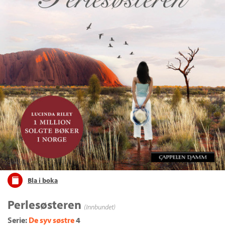
Bla i boka
Perlesøsteren
(Innbundet)
Serie:
De syv søstre
4