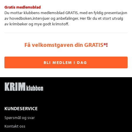
Gratis medlemsblad
Du mottar klubbens medlemsblad GRATIS, med en fyldig presentasjon
av hovedboken,intervjuer og anbefalinger. Her får du et stort utvalg
av krimbøker og mye godt krimstoff.
Få velkomstgaven din GRATIS
*!
BLI MEDLEM I DAG
KUNDESERVICE
Spørsmål og svar
Kontakt oss