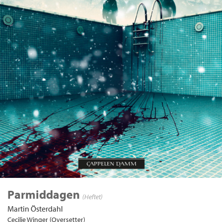
Parmiddagen
(Heftet)
Martin Österdahl
Cecilie Winger (Oversetter)