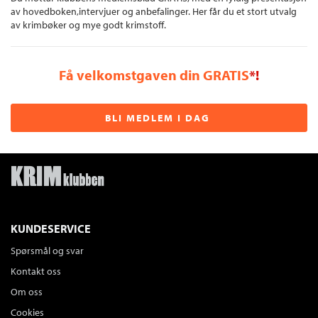
av hovedboken,intervjuer og anbefalinger. Her får du et stort utvalg
av krimbøker og mye godt krimstoff.
Få velkomstgaven din GRATIS
*!
BLI MEDLEM I DAG
KUNDESERVICE
Spørsmål og svar
Kontakt oss
Om oss
Cookies