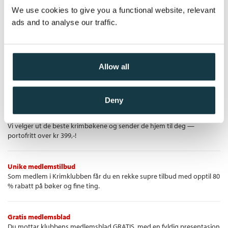
Heftet
Oversatt av:
Winger, Cecilie
den ugjenkallelige slutten. Det viser seg at de voksne har felles
We use cookies to give you a functional website, relevant
Bokmål
Nedlastbar lydbok
2022
439,–
historie og kvelden er gjennomsyret av en uutholdelig
Kjøp
Pris
229,–
ads and to analyse our traffic.
trykkende atmosfære. Hva har egentlig skjedd mellom dem i
deres tidligere liv?
«Martin Österdahl har skrevet en stemningsfull og svært
spennende psykologisk thriller med en bemerkelsesverdig
Allow all
plottvist – et moderne kammerspill som garantert vil etterlate
Krimklubben - de beste krimbøkene!
et varig inntrykk.»
Deny
BTJ
Krimbøkene du vil lese
Vi velger ut de beste krimbøkene og sender de hjem til deg —
portofritt over kr 399,-!
Unike medlemstilbud
Som medlem i Krimklubben får du en rekke supre tilbud med opptil 80
% rabatt på bøker og fine ting.
Gratis medlemsblad
Du mottar klubbens medlemsblad GRATIS, med en fyldig presentasjon