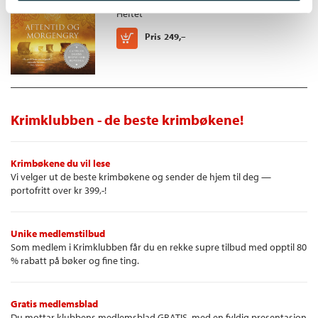
Heftet
Kjøp
Pris
249,–
Krimklubben - de beste krimbøkene!
Krimbøkene du vil lese
Vi velger ut de beste krimbøkene og sender de hjem til deg —
portofritt over kr 399,-!
Unike medlemstilbud
Som medlem i Krimklubben får du en rekke supre tilbud med opptil 80
% rabatt på bøker og fine ting.
Gratis medlemsblad
Du mottar klubbens medlemsblad GRATIS, med en fyldig presentasjon