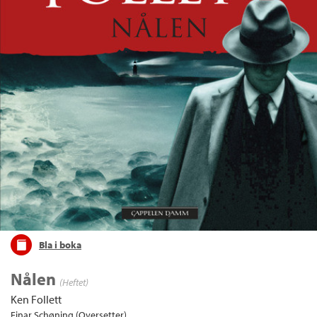
Bla i boka
Nålen
(Heftet)
Ken Follett
Einar Schøning (Oversetter)