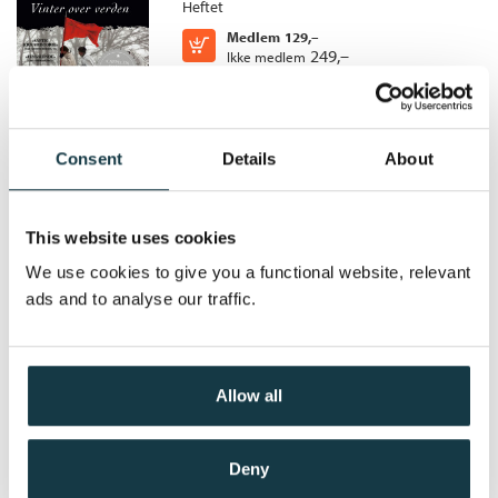
Heftet
Oversatt av:
Schøning, Einar
«Sjelden har jeg lest en så intenst spennende thriller.»
Medlem
129,–
Kjøp
Steinar Wiik, Aftenposten
249,–
Ikke medlem
249,–
Consent
Details
About
Tidskretsen
Ken Follett
This website uses cookies
Heftet
We use cookies to give you a functional website, relevant
Kjøp
Pris
279,–
ads and to analyse our traffic.
Allow all
Aftentid og morgengry
Deny
Kingsbridge /
Ken Follett