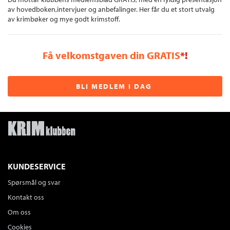
av hovedboken,intervjuer og anbefalinger. Her får du et stort utvalg
av krimbøker og mye godt krimstoff.
Få velkomstgaven din GRATIS
*!
BLI MEDLEM I DAG
KUNDESERVICE
Spørsmål og svar
Kontakt oss
Om oss
Cookies