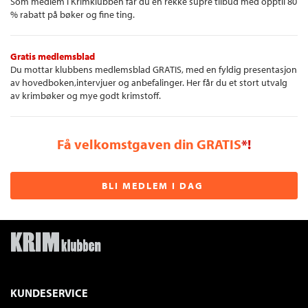
Som medlem i Krimklubben får du en rekke supre tilbud med opptil 80
% rabatt på bøker og fine ting.
Gratis medlemsblad
Du mottar klubbens medlemsblad GRATIS, med en fyldig presentasjon
av hovedboken,intervjuer og anbefalinger. Her får du et stort utvalg
av krimbøker og mye godt krimstoff.
Få velkomstgaven din GRATIS
*!
BLI MEDLEM I DAG
KUNDESERVICE