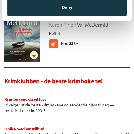
Deny
Bildene hvisker
Karen Pirie /
Val McDermid
Heftet
Kjøp
Pris
229,–
Krimklubben - de beste krimbøkene!
Krimbøkene du vil lese
Vi velger ut de beste krimbøkene og sender de hjem til deg —
portofritt over kr 399,-!
Unike medlemstilbud