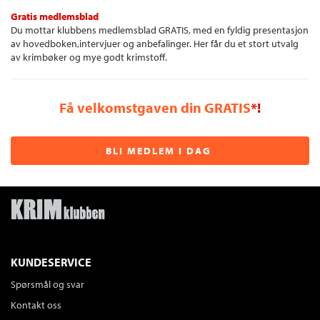
Gratis medlemsblad
Du mottar klubbens medlemsblad GRATIS, med en fyldig presentasjon
av hovedboken,intervjuer og anbefalinger. Her får du et stort utvalg
av krimbøker og mye godt krimstoff.
Få velkomstgaven din GRATIS
*!
BLI MEDLEM I DAG
KUNDESERVICE
Spørsmål og svar
Kontakt oss