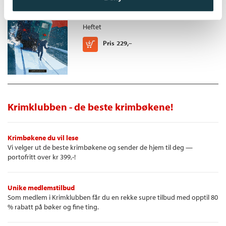
Miriam.
K2 og Patricia /
Hans Olav Lahlum
Hans Olav Lahlum har skrevet en ny tankevekkende og
Heftet
spennende krim fra vår nære historie, hvor EEC-kamp og
spionasje er ispedd personlig lidenskap og intriger. En ekte
Kjøp
Pris
229,–
Lahlum-krim!
Krimklubben - de beste krimbøkene!
Krimbøkene du vil lese
Vi velger ut de beste krimbøkene og sender de hjem til deg —
portofritt over kr 399,-!
Unike medlemstilbud
Som medlem i Krimklubben får du en rekke supre tilbud med opptil 80
% rabatt på bøker og fine ting.