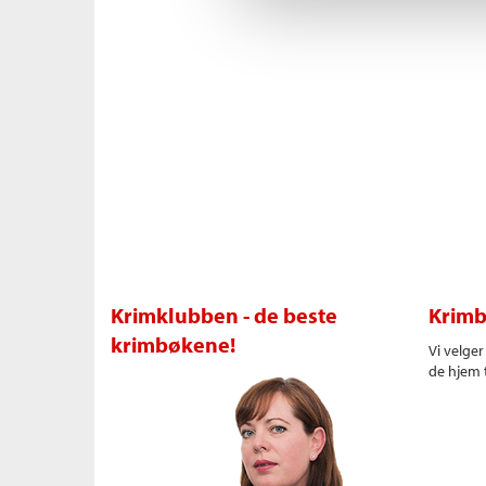
Krimklubben - de beste
Krimb
krimbøkene!
Vi velge
de hjem t