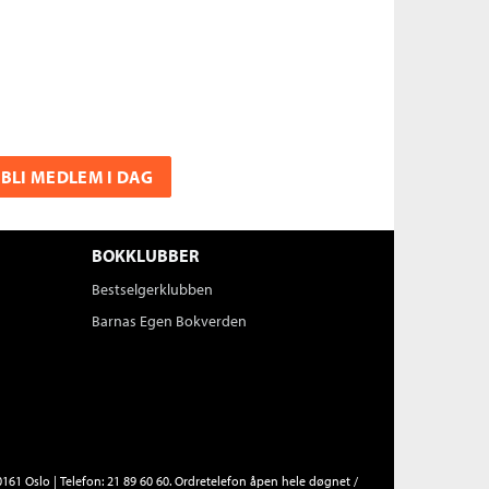
BLI MEDLEM I DAG
BOKKLUBBER
Bestselgerklubben
Barnas Egen Bokverden
161 Oslo | Telefon: 21 89 60 60. Ordretelefon åpen hele døgnet /