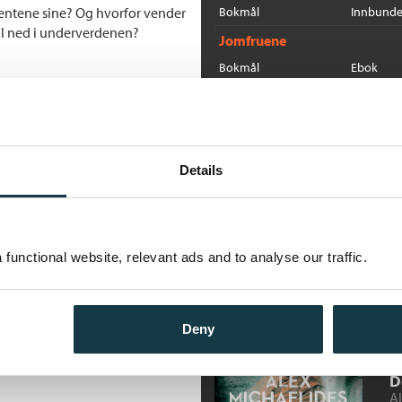
entene sine? Og hvorfor vender
Bokmål
Innbunde
til ned i underverdenen?
Jomfruene
Bokmål
Ebok
Jomfruene
Bokmål
Heftet
Flere bøker av Alex Micha
Details
V
Al
Ne
functional website, relevant ads and to analyse our traffic.
Deny
D
Al