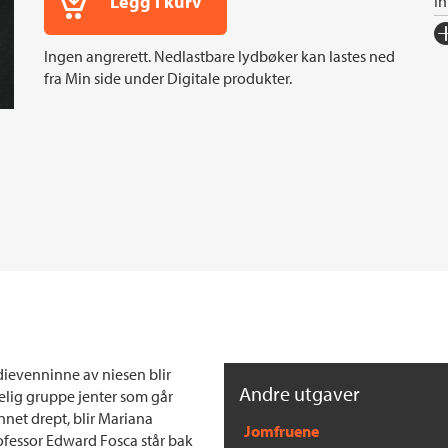
Legg i kurv
I
Fo
Ingen angrerett. Nedlastbare lydbøker kan lastes ned
Sp
fra Min side under Digitale produkter.
I
In
Sp
Ko
Fi
Or
Ov
dievenninne av niesen blir
Andre utgaver
elig gruppe jenter som går
net drept, blir Mariana
Jomfruene
professor Edward Fosca står bak