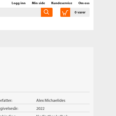
Logg inn
Min side
Kundeservice
Om oss
0
varer
rfatter:
Alex Michaelides
givelsesår:
2022