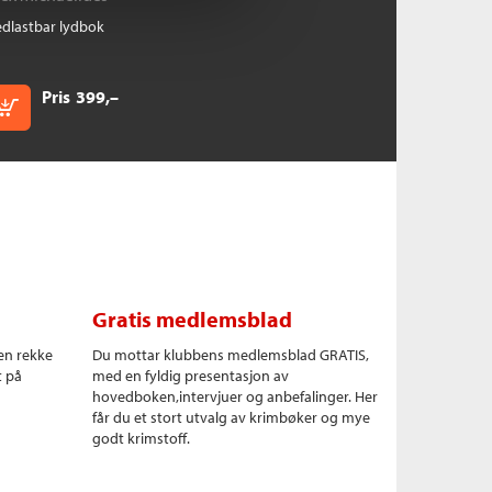
dlastbar lydbok
Pris
399,–
Kjøp
Gratis medlemsblad
en rekke
Du mottar klubbens medlemsblad GRATIS,
t på
med en fyldig presentasjon av
hovedboken,intervjuer og anbefalinger. Her
får du et stort utvalg av krimbøker og mye
godt krimstoff.