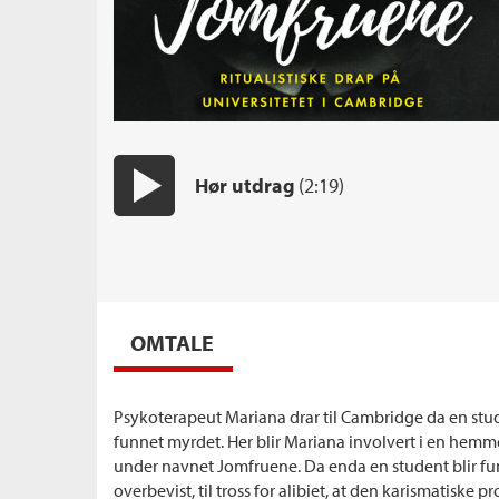
Hør utdrag
(2:19)
Start/pause
OMTALE
Psykoterapeut Mariana drar til Cambridge da en stu
funnet myrdet. Her blir Mariana involvert i en hemm
under navnet Jomfruene. Da enda en student blir fun
overbevist, til tross for alibiet, at den karismatiske 