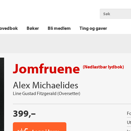
OKT KRIM
THRILLER
LOGISK KRIM
ovedbok
Bøker
Bli medlem
Ting og gaver
Jomfruene
(Nedlastbar lydbok)
Alex Michaelides
Line Gustad Fitzgerald (Oversetter)
399,–
Fo
Ut