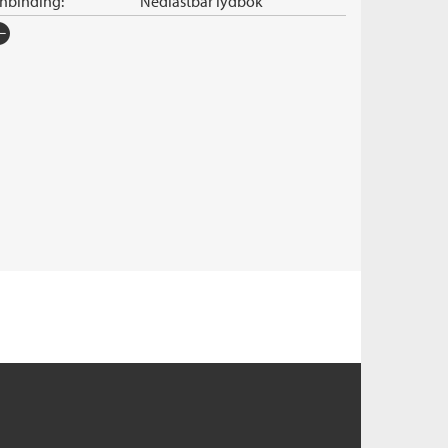
nnbinding:
Nedlastbar lydbok
rlag:
Cappelen Damm
råk:
Bokmål
SBN/EAN:
9788202756727
nleser:
Skjeldal, Kjærsti Odden
illetid:
9:03
pibeskyttelse:
Vannmerket
lformat:
MP3
iginaltittel:
The Maidens
ersatt av:
Fitzgerald, Line Gustad