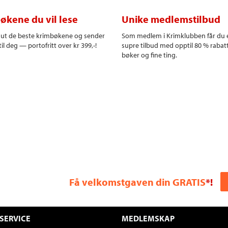
økene du vil lese
Unike medlemstilbud
r ut de beste krimbøkene og sender
Som medlem i Krimklubben får du 
il deg — portofritt over kr 399,-!
supre tilbud med opptil 80 % rabat
bøker og fine ting.
Få velkomstgaven din GRATIS
*!
SERVICE
MEDLEMSKAP