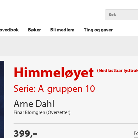
OKT KRIM
THRILLER
LOGISK KRIM
ovedbok
Bøker
Bli medlem
Ting og gaver
Himmeløyet
(Nedlastbar lydbo
Serie:
A-gruppen
10
Arne Dahl
Einar Blomgren (Oversetter)
399,–
Fo