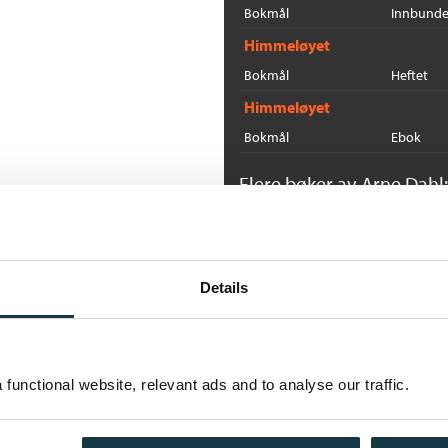
Bokmål
Innbunde
Himmeløyet
Bokmål
Heftet
Himmeløyet
Bokmål
Ebok
Flere bøker av Arne Dahl:
I
N
Ne
Details
functional website, relevant ads and to analyse our traffic.
I
B