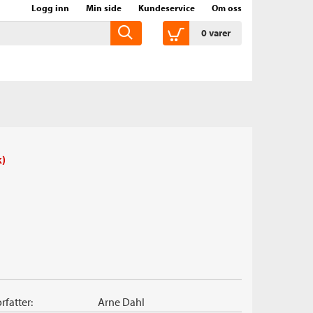
Logg inn
Min side
Kundeservice
Om oss
0
varer
k)
rfatter:
Arne Dahl