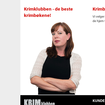
Krimklubben - de beste
Krimb
krimbøkene!
Vi velge
de hjem t
KUNDE