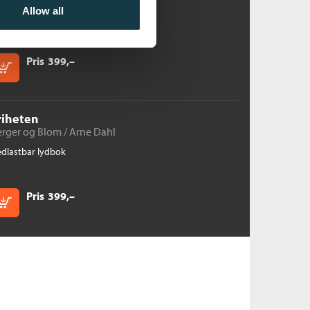
Allow all
dlastbar lydbok
Pris
399,–
Kjøp
riheten
erger og Blom /
Arne Dahl
dlastbar lydbok
Pris
399,–
Kjøp