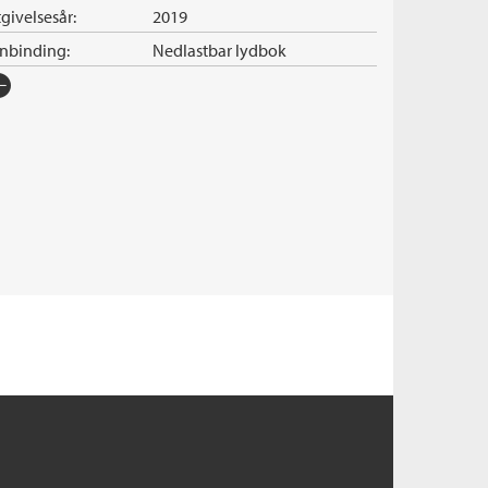
givelsesår:
2019
nnbinding:
Nedlastbar lydbok
rlag:
Cappelen Damm
råk:
Bokmål
SBN/EAN:
9788202609962
nleser:
Johnsen, Jan Martin
illetid:
12:21
pibeskyttelse:
Vannmerket
lformat:
MP3
iginaltittel:
Himmelsöga
ersatt av:
Blomgren, Einar
rie:
A-gruppen
erienummer:
10