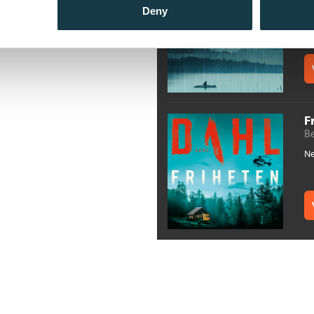
Deny
Ne
F
B
Ne