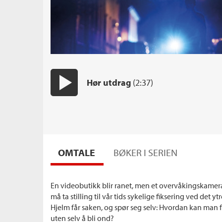
Hør utdrag
(2:37)
Start/pause
OMTALE
BØKER I SERIEN
En videobutikk blir ranet, men et overvåkingskamer
må ta stilling til vår tids sykelige fiksering ved det yt
Hjelm får saken, og spør seg selv: Hvordan kan man
uten selv å bli ond?