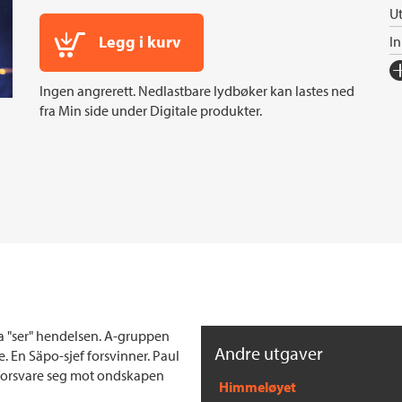
Ut
Legg i kurv
I
Fo
Ingen angrerett. Nedlastbare lydbøker kan lastes ned
Sp
fra Min side under Digitale produkter.
I
In
Sp
Ko
Fi
Or
Ov
Se
a "ser" hendelsen. A-gruppen
S
Andre utgaver
re. En Säpo-sjef forsvinner. Paul
 forsvare seg mot ondskapen
Himmeløyet