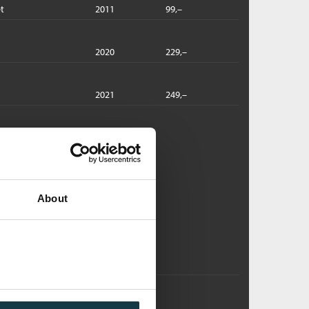
t
2011
99,–
2020
229,–
2021
249,–
 sirkelens sentrum
ova-gruppen /
Arne Dahl
dlastbar lydbok
About
Pris
449,–
Kjøp
sløsning
erger og Blom /
Arne Dahl