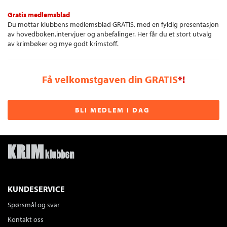
Gratis medlemsblad
Du mottar klubbens medlemsblad GRATIS, med en fyldig presentasjon
av hovedboken,intervjuer og anbefalinger. Her får du et stort utvalg
av krimbøker og mye godt krimstoff.
Få velkomstgaven din GRATIS
*!
BLI MEDLEM I DAG
KUNDESERVICE
Spørsmål og svar
Kontakt oss