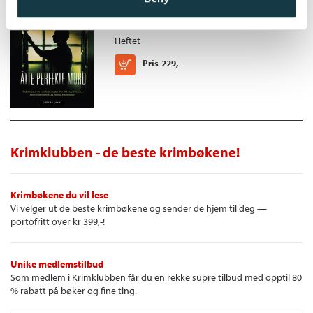
Peter Swanson
Heftet
Kjøp
Pris
229,–
Krimklubben - de beste krimbøkene!
Krimbøkene du vil lese
Vi velger ut de beste krimbøkene og sender de hjem til deg —
portofritt over kr 399,-!
Unike medlemstilbud
Som medlem i Krimklubben får du en rekke supre tilbud med opptil 80
% rabatt på bøker og fine ting.