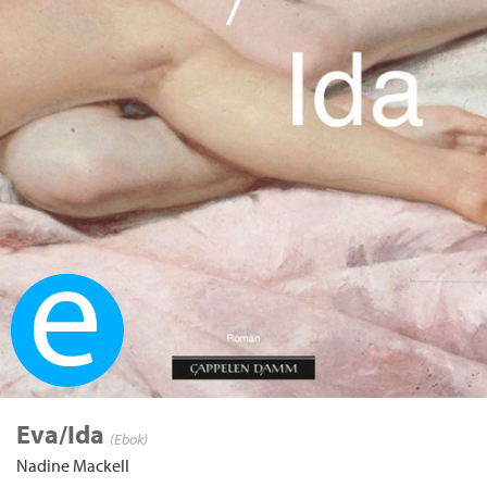
Ebok
Eva/Ida
(Ebok)
Nadine Mackell