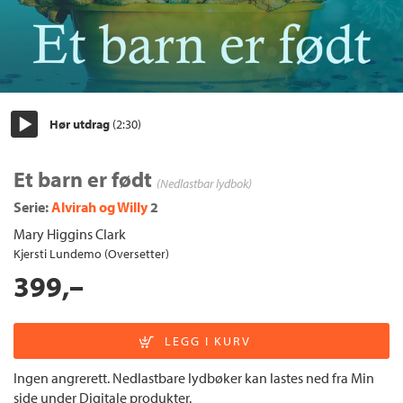
Hør utdrag
(2:30)
Start/pause
Et barn er født
(Nedlastbar lydbok)
Serie:
Alvirah og Willy
2
Mary Higgins Clark
Kjersti Lundemo (Oversetter)
399,–
Ingen angrerett. Nedlastbare lydbøker kan lastes ned fra Min
side under Digitale produkter.