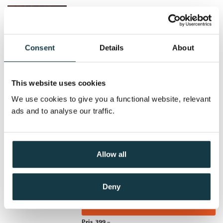
Serienummer:
2
Navnløs fiende
Mary Higgins Clark
Consent
Details
About
Nedlastbar lydbok
This website uses cookies
Pris
399,–
We use cookies to give you a functional website, relevant
ads and to analyse our traffic.
Deilig er jorden, merkverdig
er Guds himmel
Allow all
Mary Higgins Clark
Nedlastbar lydbok
Deny
Pris
399,–