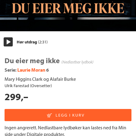
Hør utdrag
(2:31)
Start/pause
Du eier meg ikke
(Nedlastbar lydbok)
Serie:
Laurie Moran
6
Mary Higgins Clark
og
Alafair Burke
Ulrik Farestad (Oversetter)
299,–
Ingen angrerett. Nedlastbare lydbøker kan lastes ned fra Min
side under Digitale produkter.