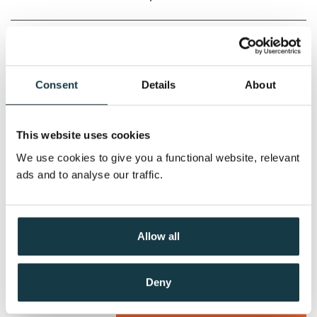
Serie:
Laurie Moran
Serienummer:
6
Navnløs fiende
Mary Higgins Clark
Consent
Details
About
Nedlastbar lydbok
This website uses cookies
We use cookies to give you a functional website, relevant
Pris
399,–
ads and to analyse our traffic.
Deilig er jorden, merkverdig
Allow all
er Guds himmel
Mary Higgins Clark
Deny
Nedlastbar lydbok