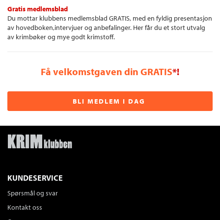
Gratis medlemsblad
Du mottar klubbens medlemsblad GRATIS, med en fyldig presentasjon
av hovedboken,intervjuer og anbefalinger. Her får du et stort utvalg
av krimbøker og mye godt krimstoff.
Få velkomstgaven din GRATIS
*!
BLI MEDLEM I DAG
KUNDESERVICE
Spørsmål og svar
Kontakt oss