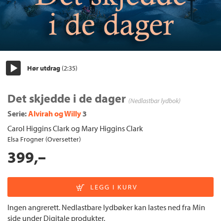
Hør utdrag
(2:35)
Start/pause
Det skjedde i de dager
(Nedlastbar lydbok)
Serie:
Alvirah og Willy
3
Carol Higgins Clark
og
Mary Higgins Clark
Elsa Frogner (Oversetter)
399,–
Ingen angrerett. Nedlastbare lydbøker kan lastes ned fra Min
side under Digitale produkter.