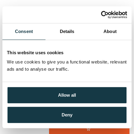
Serie:
Alvirah og Willy
Serienummer:
3
Navnløs fiende
Mary Higgins Clark
Consent
Details
About
Nedlastbar lydbok
This website uses cookies
Pris
399,–
We use cookies to give you a functional website, relevant
ads and to analyse our traffic.
Deilig er jorden, merkverdig
er Guds himmel
Allow all
Mary Higgins Clark
Nedlastbar lydbok
Deny