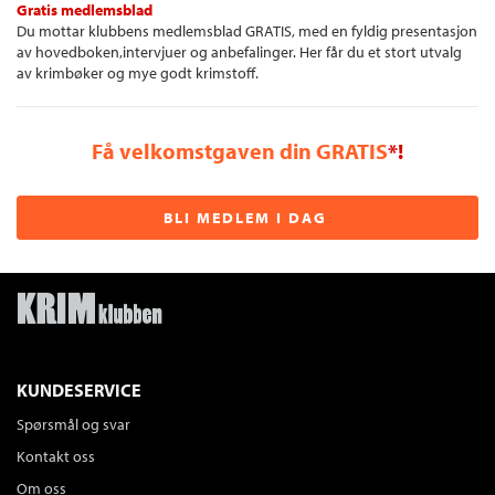
Gratis medlemsblad
Du mottar klubbens medlemsblad GRATIS, med en fyldig presentasjon
av hovedboken,intervjuer og anbefalinger. Her får du et stort utvalg
av krimbøker og mye godt krimstoff.
Få velkomstgaven din GRATIS
*!
BLI MEDLEM I DAG
KUNDESERVICE
Spørsmål og svar
Kontakt oss
Om oss