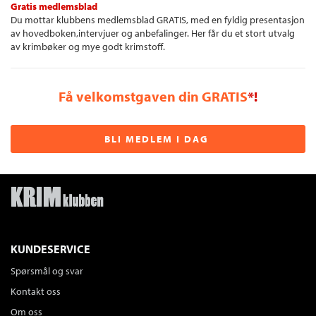
Gratis medlemsblad
Du mottar klubbens medlemsblad GRATIS, med en fyldig presentasjon
av hovedboken,intervjuer og anbefalinger. Her får du et stort utvalg
av krimbøker og mye godt krimstoff.
Få velkomstgaven din GRATIS
*!
BLI MEDLEM I DAG
KUNDESERVICE
Spørsmål og svar
Kontakt oss
Om oss