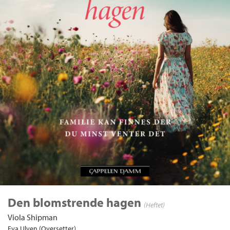
Den blomstrende hagen
(Heftet)
Viola Shipman
Eva Ulven (Oversetter)