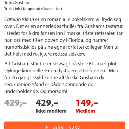
John Grisham
Truls Holst Kopperud (Oversetter)
Camino Island
er en roman alle bokelskere vil fryde seg
over. Det er en annerledes thriller fra Grishams tastatur.
I stedet for å dra fansen inn i mørke, triste rettssaler, tar
han oss med til en doven øy i Florida, og hamrer
humoristisk løs på sine egne forfatterkolleger. Men ta
det helt med ro, kjære rettssalselskere.
Alt Grisham står for er selvsagt på stell: Et smart plot.
Dyktige kriminelle. Enda dyktigere etterforskere. Men
for én gangs skyld kunne altså ikke Grisham dy
seg.
Camino Island
er både spennende og
underholdende. Og morsom!
429,–
429,–
149,–
Ikke medlem
Medlem