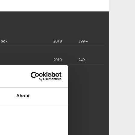
dbok
2018
399,–
2019
249,–
ødsmesse
-gruppen /
Arne Dahl
About
ftet
Pris
229,–
Kjøp