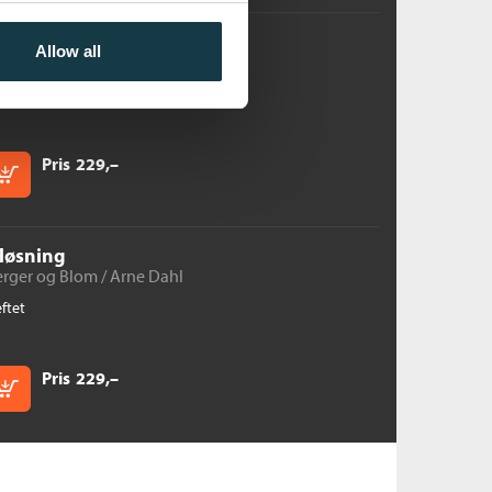
nderverkene
Allow all
ova-gruppen /
Arne Dahl
ftet
Pris
229,–
Kjøp
sløsning
erger og Blom /
Arne Dahl
ftet
Pris
229,–
Kjøp