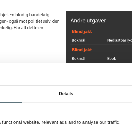
i hjel. En blodig bandekrig
Andre utgaver
er - også mot politiet selv, der
elig. Har alt dette en
Blind jakt
Bokmål
Nedlastbar ly
Blind jakt
Bokmål
Ebok
Flere bøker av Arne Dahl:
D
A
Details
He
functional website, relevant ads and to analyse our traffic.