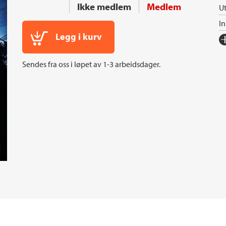
Ikke medlem
Medlem
Ut
I
Legg i kurv
Fo
Sp
Sendes fra oss i løpet av 1-3 arbeidsdager.
I
Ka
An
Or
Ov
Se
S