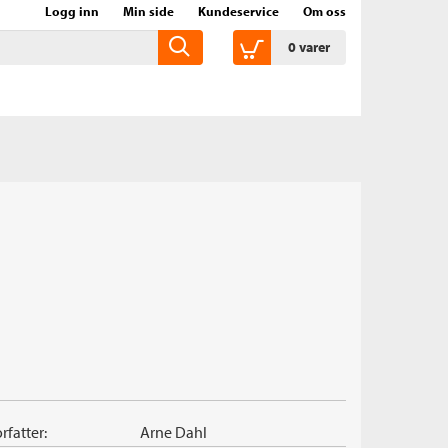
Logg inn
Min side
Kundeservice
Om oss
0
varer
rfatter:
Arne Dahl