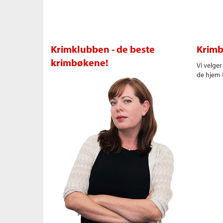
Krimklubben - de beste
Krimb
krimbøkene!
Vi velge
de hjem t