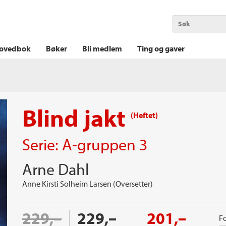
OKT KRIM
THRILLER
LOGISK KRIM
ovedbok
Bøker
Bli medlem
Ting og gaver
Blind jakt
(Heftet)
Serie:
A-gruppen
3
Arne Dahl
Anne Kirsti Solheim Larsen (Oversetter)
229,–
229,–
201,–
Fo