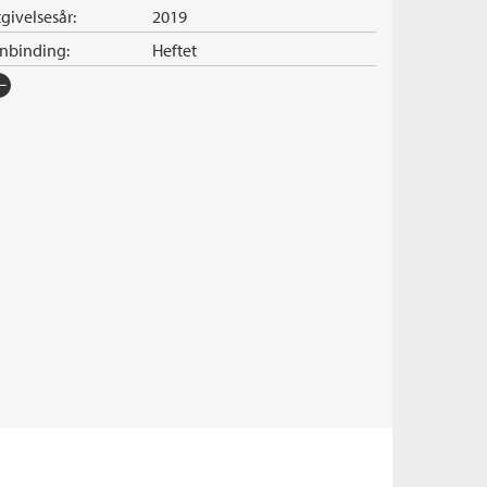
givelsesår:
2019
nnbinding:
Heftet
rlag:
Cappelen Damm
råk:
Bokmål
SBN/EAN:
9788202619091
tegori:
Hardkokt krim
tall sider:
384
iginaltittel:
Upp til toppen av berget
ersatt av:
Larsen, Anne Kirsti Solheim
rie:
A-gruppen
erienummer:
3