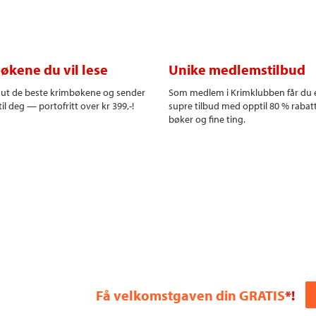
økene du vil lese
Unike medlemstilbud
r ut de beste krimbøkene og sender
Som medlem i Krimklubben får du 
il deg — portofritt over kr 399,-!
supre tilbud med opptil 80 % rabat
bøker og fine ting.
Få velkomstgaven din GRATIS
*!