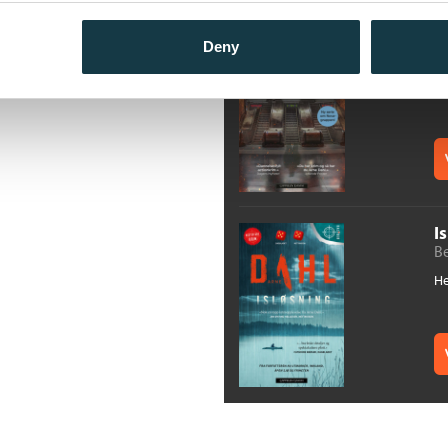
U
Deny
N
He
I
B
He