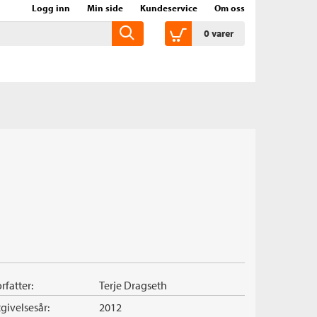
Logg inn
Min side
Kundeservice
Om oss
0
varer
rfatter:
Terje Dragseth
givelsesår:
2012