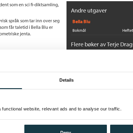
ent som en sci fi-diktsamling,
Andre utgaver
risk språk som tar inn over seg
Bella Blu
 får taletid i Bella Blu er
Bokmål
Hefte
ometriske jenta.
Flere bøker av Terje Drag
A
Te
In
Details
functional website, relevant ads and to analyse our traffic.
R
Te
In
Deny