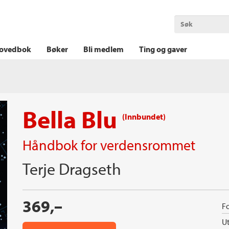
OKT KRIM
THRILLER
LOGISK KRIM
ovedbok
Bøker
Bli medlem
Ting og gaver
Bella Blu
(Innbundet)
Håndbok for verdensrommet
Terje Dragseth
369,–
Fo
Ut