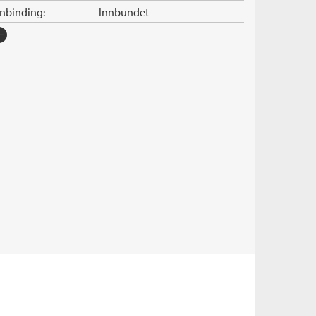
nnbinding:
Innbundet
rlag:
Cappelen Damm
råk:
Bokmål
SBN/EAN:
9788202368470
tall sider:
272