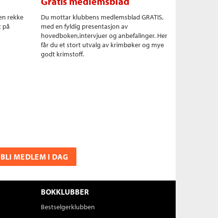
Gratis medlemsblad
en rekke
Du mottar klubbens medlemsblad GRATIS,
t på
med en fyldig presentasjon av
hovedboken,intervjuer og anbefalinger. Her
får du et stort utvalg av krimbøker og mye
godt krimstoff.
BLI MEDLEM I DAG
BOKKLUBBER
Bestselgerklubben