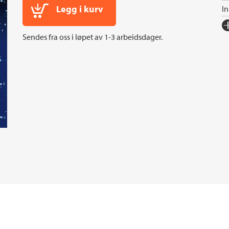
Legg i kurv
I
Fo
Sendes fra oss i løpet av 1-3 arbeidsdager.
Sp
I
An