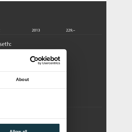
t
2013
229,–
seth:
stronautmonologen
rje Dragseth
nbundet
About
Pris
379,–
Kjøp
egnbueørret og kokt ris
rje Dragseth
nbundet
Allow all