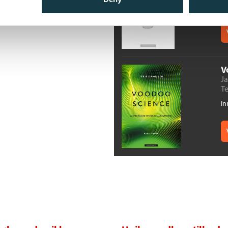
V
Ja
Te
In