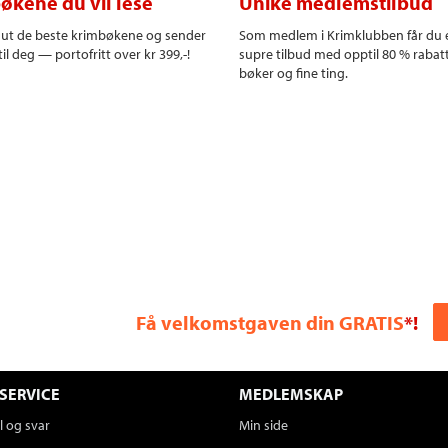
økene du vil lese
Unike medlemstilbud
r ut de beste krimbøkene og sender
Som medlem i Krimklubben får du 
il deg — portofritt over kr 399,-!
supre tilbud med opptil 80 % rabat
bøker og fine ting.
Få velkomstgaven din GRATIS
*!
SERVICE
MEDLEMSKAP
 og svar
Min side