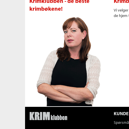
Krimklubben - de beste
Krimb
krimbøkene!
Vi velge
de hjem t
KUNDE
Spørsmål