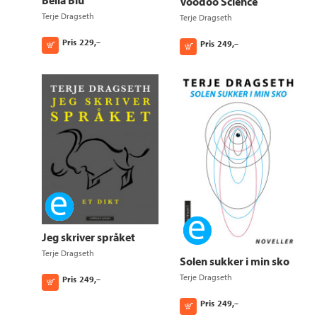
Voodoo Science
Terje Dragseth
Terje Dragseth
Pris
229,–
Pris
249,–
Kjøp
Kjøp
Ebok
Ebok
Jeg skriver språket
Terje Dragseth
Solen sukker i min sko
Terje Dragseth
Pris
249,–
Kjøp
Pris
249,–
Kjøp