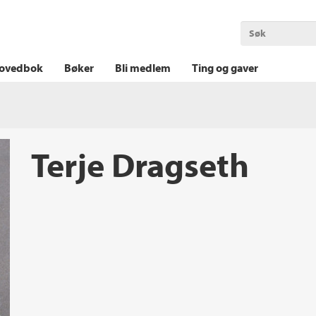
OKT KRIM
THRILLER
LOGISK KRIM
ovedbok
Bøker
Bli medlem
Ting og gaver
Terje Dragseth