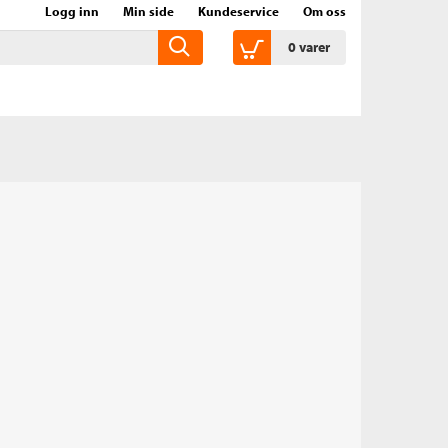
Logg inn
Min side
Kundeservice
Om oss
0
varer