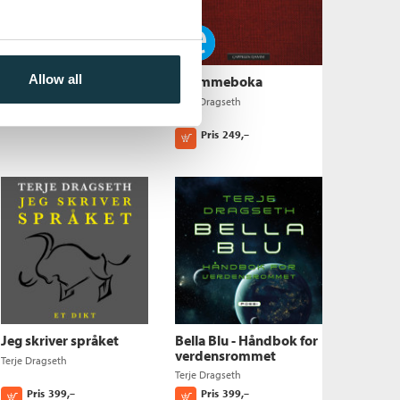
Ebok
Jeg skriver språket
Terje Dragseth
Allow all
Drømmeboka
Pris
229,–
Kjøp
Terje Dragseth
Pris
249,–
Kjøp
Jeg skriver språket
Bella Blu - Håndbok for
verdensrommet
Terje Dragseth
Terje Dragseth
Pris
399,–
Pris
399,–
Kjøp
Kjøp