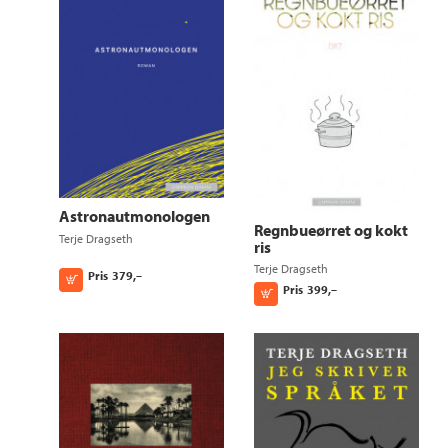
Astronautmonologen
Regnbueørret og kokt
Terje Dragseth
ris
Terje Dragseth
Pris
379,–
Kjøp
Pris
399,–
Kjøp