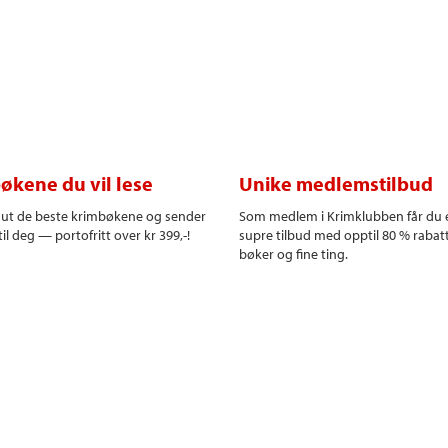
økene du vil lese
Unike medlemstilbud
r ut de beste krimbøkene og sender
Som medlem i Krimklubben får du 
il deg — portofritt over kr 399,-!
supre tilbud med opptil 80 % rabat
bøker og fine ting.