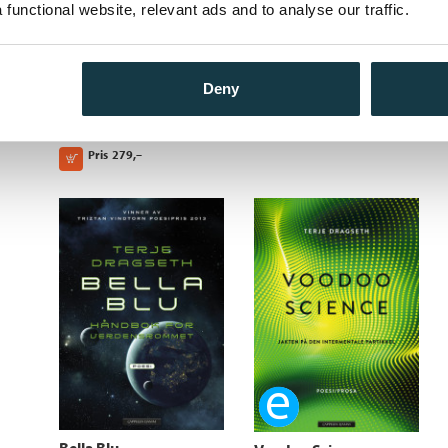
functional website, relevant ads and to analyse our traffic.
Ebok
Bella Blu
Terje Dragseth
Deny
Regnbueørret og kokt
ris
Pris
369,–
Kjøp
Terje Dragseth
Pris
279,–
Kjøp
Ebok
Bella Blu