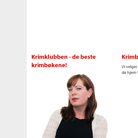
Krimklubben - de beste
Krimb
krimbøkene!
Vi velge
de hjem t