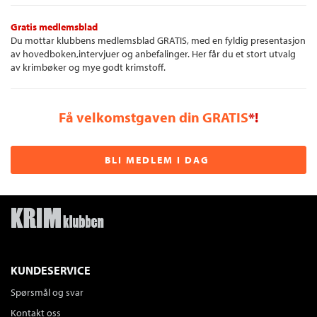
Gratis medlemsblad
Du mottar klubbens medlemsblad GRATIS, med en fyldig presentasjon
av hovedboken,intervjuer og anbefalinger. Her får du et stort utvalg
av krimbøker og mye godt krimstoff.
Få velkomstgaven din GRATIS
*!
BLI MEDLEM I DAG
KUNDESERVICE
Spørsmål og svar
Kontakt oss