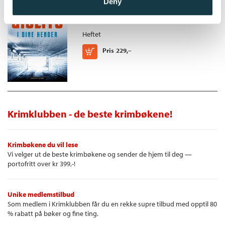
Deny
Malin Persson Giolito
Heftet
Kjøp
Pris
229,–
Krimklubben - de beste krimbøkene!
Krimbøkene du vil lese
Vi velger ut de beste krimbøkene og sender de hjem til deg —
portofritt over kr 399,-!
Unike medlemstilbud
Som medlem i Krimklubben får du en rekke supre tilbud med opptil 80
% rabatt på bøker og fine ting.