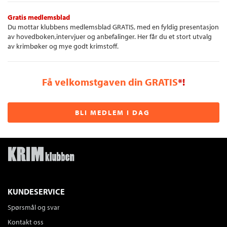
Gratis medlemsblad
Du mottar klubbens medlemsblad GRATIS, med en fyldig presentasjon
av hovedboken,intervjuer og anbefalinger. Her får du et stort utvalg
av krimbøker og mye godt krimstoff.
Få velkomstgaven din GRATIS
*!
BLI MEDLEM I DAG
KUNDESERVICE
Spørsmål og svar
Kontakt oss