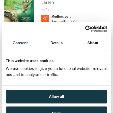
Av lys er du kommet
Larsen
Bokmål
Nedlastbar lydbok
2017
399,–
Heftet
Medlem
201,–
Kjøp
229,–
Ikke medlem
229,–
Consent
Details
About
Før snøen kommer
Folket på Finnskogen /
Britt Karin
This website uses cookies
Larsen
We use cookies to give you a functional website, relevant
Heftet
ads and to analyse our traffic.
Medlem
201,–
Kjøp
229,–
Ikke medlem
229,–
Allow all
Det synger i lauvet