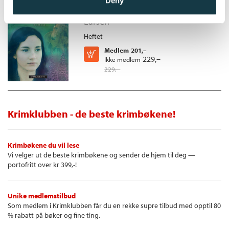
Deny
Folket på Finnskogen /
Britt Karin
Larsen
Heftet
Medlem
201,–
Kjøp
229,–
Ikke medlem
229,–
Krimklubben - de beste krimbøkene!
Krimbøkene du vil lese
Vi velger ut de beste krimbøkene og sender de hjem til deg —
portofritt over kr 399,-!
Unike medlemstilbud
Som medlem i Krimklubben får du en rekke supre tilbud med opptil 80
% rabatt på bøker og fine ting.