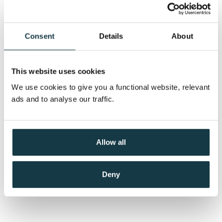
Bokmål (12)
Innbundet (3)
Alle
Nedlastbar lydbok (3)
Polarsirkelen (12)
Consent
Details
About
This website uses cookies
Stormberget
Stormberget
We use cookies to give you a functional website, relevant
Liza Marklund
Liza Marklund
ads and to analyse our traffic.
Medlem
393,–
Pris
229,–
Kjøp
Kjøp
Ikke medlem
449,–
449,–
Allow all
Deny