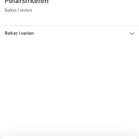
Polarsirkelen
Bøker i serien
Bøker i serien
Titler
12
Filter
Polarsirkelen
+
KATEGORI
+
Alle
FORMAT
Tradisjonell krim (1)
+
Alle
SPRÅK
Nordisk krim (1)
Ebok (3)
+
Alle
SERIER
Heftet (3)