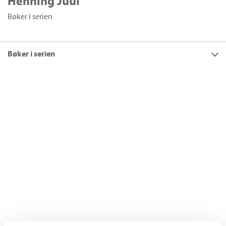
Henning Juul
Bøker i serien
Bøker i serien
Titler
13
Filter
Henning Juul
+
KATEGORI
+
Alle
FORMAT
Psykologisk krim (1)
+
Alle
SPRÅK
Ebok (6)
+
Alle
SERIER
Heftet (5)