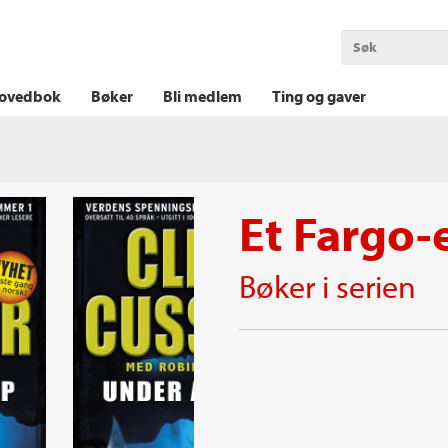
OKT KRIM
THRILLER
LOGISK KRIM
ovedbok
Bøker
Bli medlem
Ting og gaver
Et Fargo-
Bøker i serien