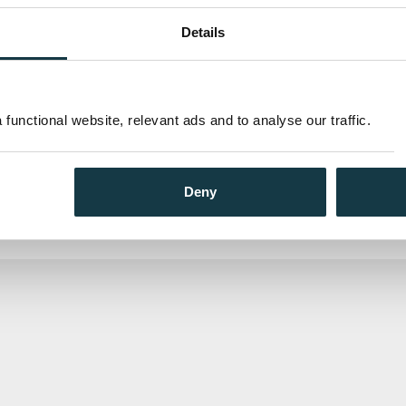
Details
Ebok
functional website, relevant ads and to analyse our traffic.
Under angrep
Robin Burcell
og
Clive Cussler
Deny
Pris
229,–