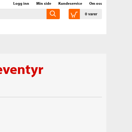
Logg inn
Min side
Kundeservice
Om oss
0
varer
eventyr