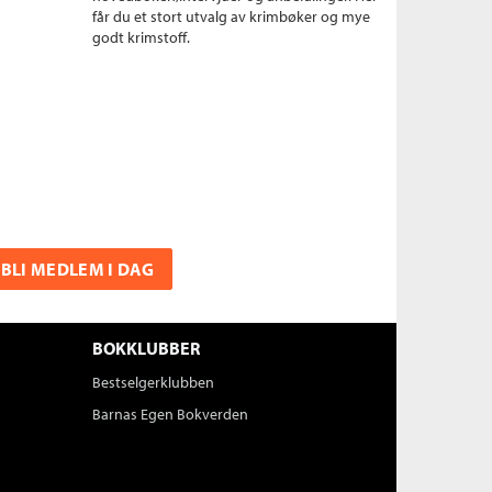
får du et stort utvalg av krimbøker og mye
godt krimstoff.
BLI MEDLEM I DAG
BOKKLUBBER
Bestselgerklubben
Barnas Egen Bokverden