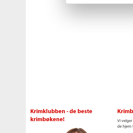
Krimklubben - de beste
Krimb
krimbøkene!
Vi velge
de hjem t