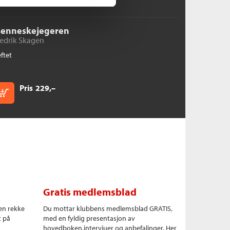
enneskejegeren
redrik Skagen
ftet
Pris
229,–
Kjøp
Gratis medlemsblad
en rekke
Du mottar klubbens medlemsblad GRATIS,
t på
med en fyldig presentasjon av
hovedboken,intervjuer og anbefalinger. Her