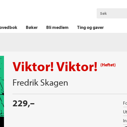
OKT KRIM
THRILLER
LOGISK KRIM
ovedbok
Bøker
Bli medlem
Ting og gaver
Viktor! Viktor!
(Heftet)
Fredrik Skagen
229,–
Fo
Ut
I