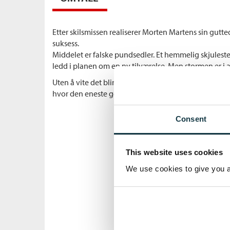
Etter skilsmissen realiserer Morten Martens sin gutt
suksess.
Middelet er falske pundsedler. Et hemmelig skjulest
ledd i planen om en ny tilværelse. Men stormen er i a
Uten å vite det blir Mortens Martens en brikke i storm
hvor den eneste gevinsten er ragnarok.
Consent
This website uses cookies
We use cookies to give you a 