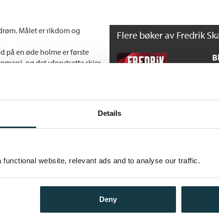
edrøm. Målet er rikdom og
Flere bøker av Fredrik Sk
ed på en øde holme er første
B
nmarsj, og det uforutsette skjer.
F
aktspillet - et uhyggelig lotteri
He
Details
Fr
functional website, relevant ads and to analyse our traffic.
F
He
Deny