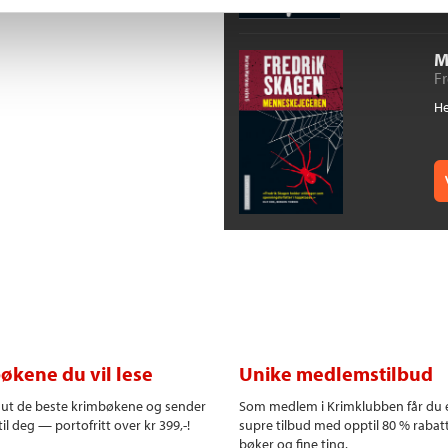
M
F
He
økene du vil lese
Unike medlemstilbud
r ut de beste krimbøkene og sender
Som medlem i Krimklubben får du 
il deg — portofritt over kr 399,-!
supre tilbud med opptil 80 % rabat
bøker og fine ting.