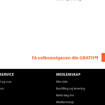
Få velkomstgaven din GRATIS
*!
SERVICE
MEDLEMSKAP
 og svar
Min side
oss
Bestilling og levering
Meld deg inn
Medlemskap