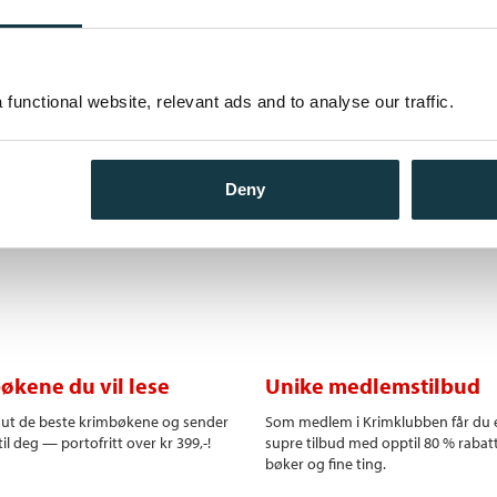
 også varmt, humoristisk og
Bokmål
Innbunde
 i ferd med å bli voksne og hun
Vesle voksen
n beskriver det å slippe
Bokmål
Ebok
het med kjæreste og hund:
functional website, relevant ads and to analyse our traffic.
jeg skal ta ett skritt tilbake.
og betimelig samtale om de unge
foreldrene som skal få til en
Deny
økene du vil lese
Unike medlemstilbud
r ut de beste krimbøkene og sender
Som medlem i Krimklubben får du 
il deg — portofritt over kr 399,-!
supre tilbud med opptil 80 % rabat
bøker og fine ting.