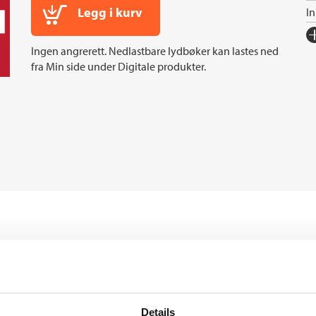
Legg i kurv
I
Fo
Ingen angrerett. Nedlastbare lydbøker kan lastes ned
Sp
fra Min side under Digitale produkter.
I
In
Sp
Ko
Fi
reldre slippe tak når
Andre utgaver
 liv? Hvordan etablere et
a er deres ønsker og
Vesle voksen
m historier som er sterke og
Details