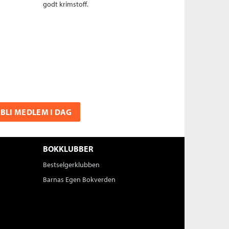
godt krimstoff.
BLI MEDLEM I DAG
BOKKLUBBER
Bestselgerklubben
Barnas Egen Bokverden