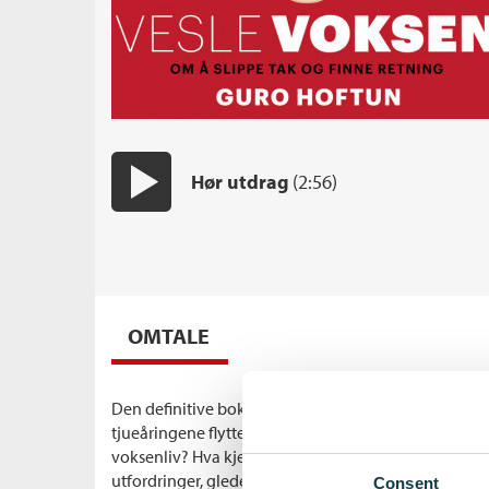
Hør utdrag
(2:56)
Start/pause
OMTALE
Den definitive boka om unge voksne: Hvordan skal fo
tjueåringene flytter hjemmefra og skaper seg et eget
voksenliv? Hva kjennetegner unge voksne i dag – hv
utfordringer, gleder og problemer? Hoftun løfter fra
Consent