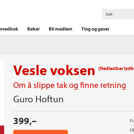
OKT KRIM
THRILLER
LOGISK KRIM
ovedbok
Bøker
Bli medlem
Ting og gaver
Vesle voksen
(Nedlastbar lydb
Om å slippe tak og finne retning
Guro Hoftun
399,–
Fo
Ut