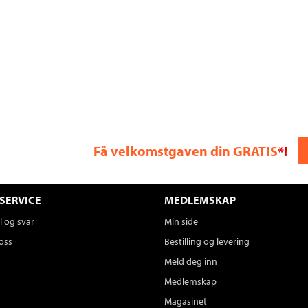
Få velkomstgaven din GRATIS
*!
SERVICE
MEDLEMSKAP
 og svar
Min side
oss
Bestilling og levering
Meld deg inn
Medlemskap
Magasinet