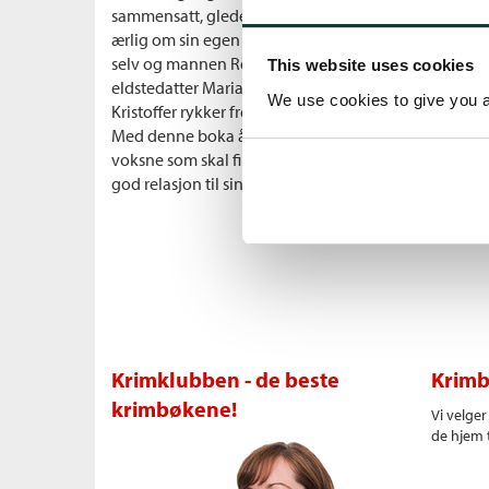
sammensatt, gledesfylte og fortvilte, og hun skriver
ærlig om sin egen familie, med de tre døtrene som er
selv og mannen Robert som er middelaldrende. Hoftu
This website uses cookies
eldstedatter Maria fri da hun skal flytte inn i leilig
We use cookies to give you a 
Kristoffer rykker frem som Marias nærmeste. Robert og 
Med denne boka åpner
Guro Hoftun
for en større 
voksne som skal finne sin egen vei, og de engasjerte 
god relasjon til sine voksne barn.
Krimklubben - de beste
Krimb
krimbøkene!
Vi velge
de hjem t