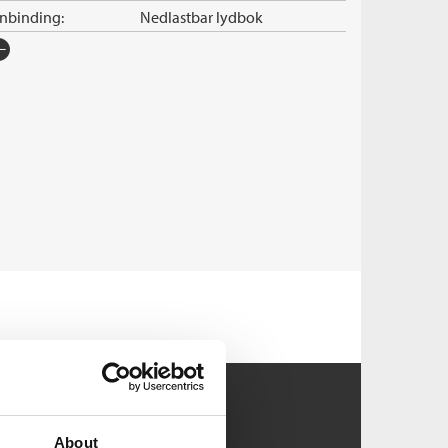
nnbinding:
Nedlastbar lydbok
rlag:
Cappelen Damm
råk:
Bokmål
SBN/EAN:
9788202774806
nleser:
Vidnes-Kopperud, Bodil
illetid:
7:17
pibeskyttelse:
Vannmerket
lformat:
MP3
About