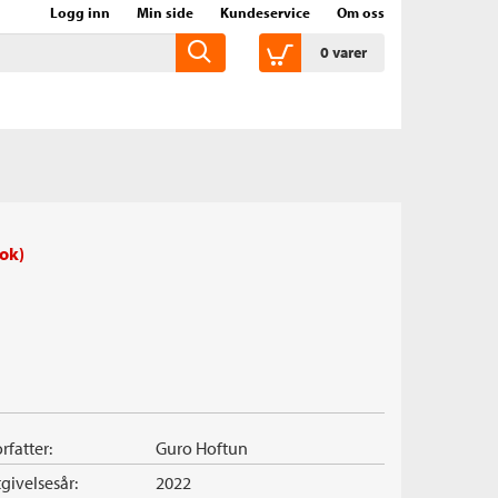
Logg inn
Min side
Kundeservice
Om oss
0
varer
ok)
rfatter:
Guro Hoftun
givelsesår:
2022