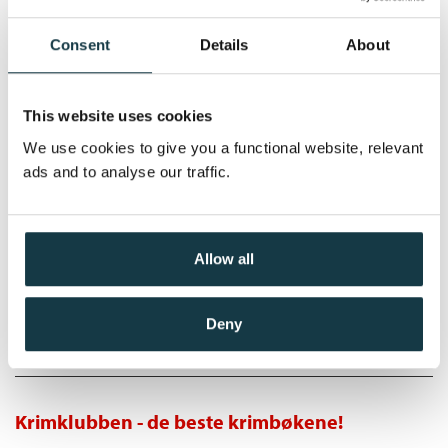
Nedlastbar lydbok
Consent
Details
About
Pris
399,–
This website uses cookies
We use cookies to give you a functional website, relevant
ads and to analyse our traffic.
Frykt det verste
Linwood Barclay
Allow all
Nedlastbar lydbok
Deny
Pris
399,–
Krimklubben - de beste krimbøkene!