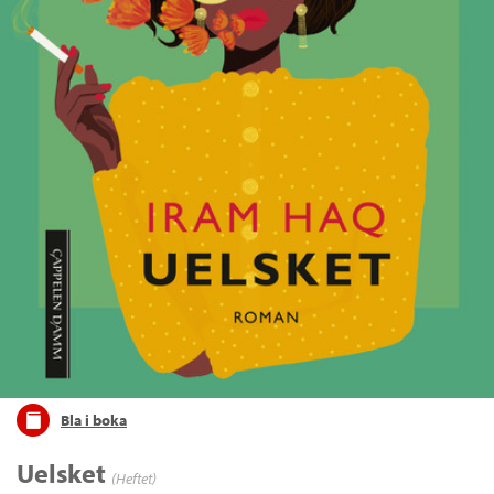
Bla i boka
Uelsket
(Heftet)