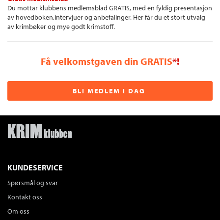
Du mottar klubbens medlemsblad GRATIS, med en fyldig presentasjon
av hovedboken,intervjuer og anbefalinger. Her får du et stort utvalg
av krimbøker og mye godt krimstoff.
Få velkomstgaven din GRATIS
*!
BLI MEDLEM I DAG
KUNDESERVICE
Spørsmål og svar
Kontakt oss
Om oss