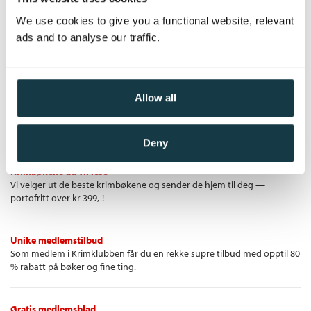
Uelsket
en dag ringer moren for å fortelle at faren er alvorlig syk. Kort
Heftet
We use cookies to give you a functional website, relevant
etter kommer en gammel flamme på besøk til byen, og fyrer
Bokmål
Nedlastbar lydbok
2021
399,–
Kjøp
Pris
199,–
ads and to analyse our traffic.
opp Sofias evige lengsel etter kjærlighet.
Allow all
Krimklubben - de beste krimbøkene!
Deny
Krimbøkene du vil lese
Vi velger ut de beste krimbøkene og sender de hjem til deg —
portofritt over kr 399,-!
Unike medlemstilbud
Som medlem i Krimklubben får du en rekke supre tilbud med opptil 80
% rabatt på bøker og fine ting.
Gratis medlemsblad