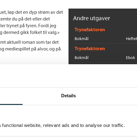
ruet, løp det en dyp strøm av det
Andre utgaver
stemte du på det-eller-det
ler trynet på fyren. Fordi jeg
Trynefaktoren
dermed gikk folket til valg.»
Bokmål
Hefte
remt aktuell roman som tar det
Trynefaktoren
g mediespillet på alvor, og på
Bokmål
Ebok
Flere bøker av Torgrim E
B
T
Details
In
functional website, relevant ads and to analyse our traffic.