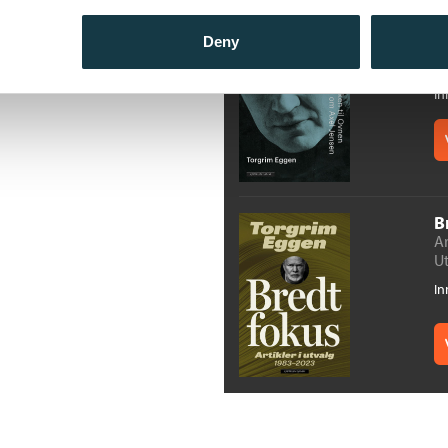
A
Deny
Fr
T
In
B
Ar
Ut
In