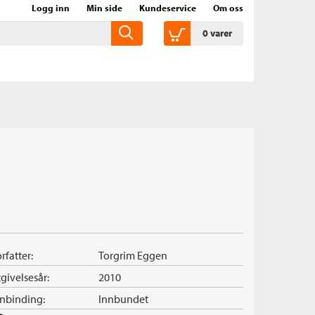
Logg inn
Min side
Kundeservice
Om oss
0
varer
rfatter:
Torgrim Eggen
givelsesår:
2010
nnbinding:
Innbundet