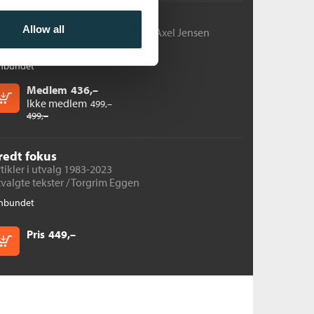
xel
Allow all
a smokken til Ovnen. Storyen om Axel Jensen
orgrim Eggen
nbundet
Medlem
436,–
Kjøp
Ikke medlem
499,–
499,–
redt fokus
tikler i utvalg 1983-2023
valgte tekster /
Torgrim Eggen
nbundet
Pris
449,–
Kjøp