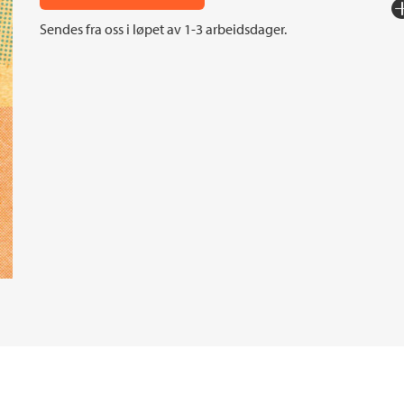
Fo
Sendes fra oss i løpet av 1-3 arbeidsdager.
Sp
I
An