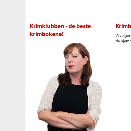
Krimklubben - de beste
Krimb
krimbøkene!
Vi velge
de hjem t