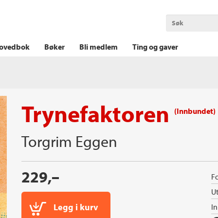
OKT KRIM
THRILLER
LOGISK KRIM
ovedbok
Bøker
Bli medlem
Ting og gaver
Trynefaktoren
(Innbundet)
Torgrim Eggen
229,–
Fo
Ut
Legg i kurv
I