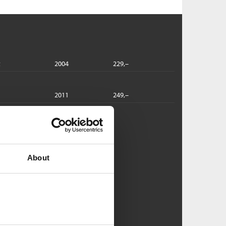
t
2004
229,–
2011
249,–
ggen:
lodet
orgrim Eggen
About
nbundet
Pris
449,–
Kjøp