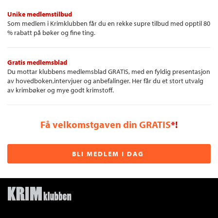
Unike medlemstilbud
Som medlem i Krimklubben får du en rekke supre tilbud med opptil 80
% rabatt på bøker og fine ting.
Gratis medlemsblad
Du mottar klubbens medlemsblad GRATIS, med en fyldig presentasjon
av hovedboken,intervjuer og anbefalinger. Her får du et stort utvalg
av krimbøker og mye godt krimstoff.
Få velkomstgaven din GRATIS
*!
BLI MEDLEM I DAG