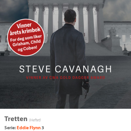
Tretten
(Heftet)
Serie:
Eddie Flynn
3