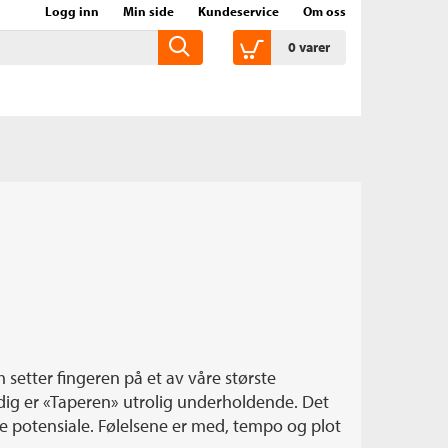
Logg inn
Min side
Kundeservice
Om oss
0
varer
 setter fingeren på et av våre største
dig er «Taperen» utrolig underholdende. Det
ulle potensiale. Følelsene er med, tempo og plot