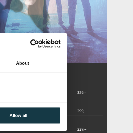
About
2025
329,–
dbok
2025
299,–
Allow all
2026
229,–