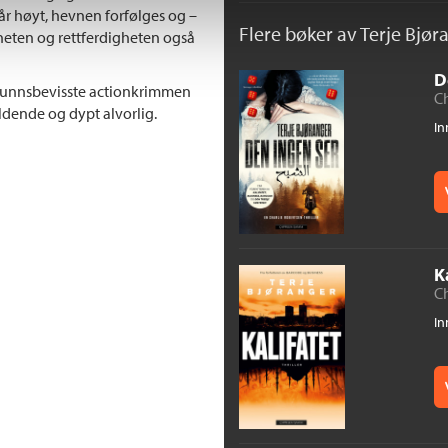
tår høyt, hevnen forfølges og –
Flere bøker av Terje Bjør
gheten og rettferdigheten også
D
mfunnsbevisste actionkrimmen
Ch
dende og dypt alvorlig.
In
K
Ch
In