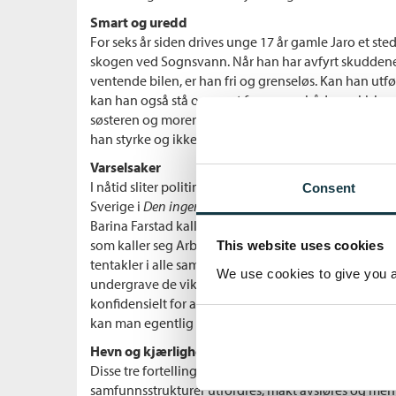
Smart og uredd
For seks år siden drives unge 17 år gamle Jaro et ste
skogen ved Sognsvann. Når han har avfyrt skuddene 
ventende bilen, er han fri og grenseløs. Kan han utfø
kan han også stå opp mot faren som både psykisk og 
søsteren og moren. Jaro er veldig smart, skoleflink 
han styrke og ikke lenger redsel.
Varselsaker
I nåtid sliter politimannen Charlie Robertsen med deg
Consent
Sverige i
Den ingen ser,
og han har flere varslingssak
Barina Farstad kaller Charlie inn til et hemmelig 
som kaller seg Arbeidsgruppen. De internasjonale k
This website uses cookies
tentakler i alle samfunnstjenester fra nav til politi, og
We use cookies to give you a 
undergrave de viktigste samfunnsfunksjonene. Arbe
konfidensielt for avsløre dobbeltspillere og korrup
kan man egentlig stole på.
Hevn og kjærlighet
Disse tre fortellingene veves sammen i en intens og d
samfunnsstrukturer utfordres, makt avsløres og menn