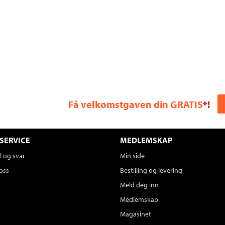
Få velkomstgaven din GRATIS
*!
SERVICE
MEDLEMSKAP
 og svar
Min side
oss
Bestilling og levering
Meld deg inn
Medlemskap
Magasinet