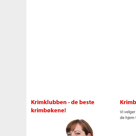
Krimklubben - de beste
Krimb
krimbøkene!
Vi velge
de hjem t