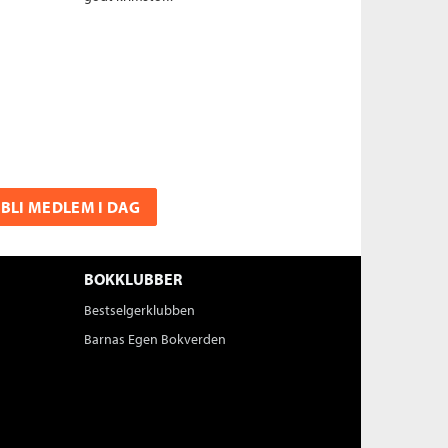
BLI MEDLEM I DAG
BOKKLUBBER
Bestselgerklubben
Barnas Egen Bokverden