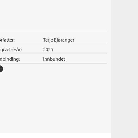
rfatter:
Terje Bjøranger
givelsesår:
2025
nnbinding:
Innbundet
rlag:
Cappelen Damm
råk:
Bokmål
SBN/EAN:
9788202877095
tegori:
Hardkokt krim
tall sider:
304
rie:
Charlie Robertsen
erienummer:
6