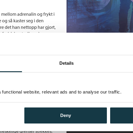
d mellom adrenalin og frykt i
og så kaster seg i den
re det han nettopp har gjort,
fysisk kontrollerer ham,
og ser muligheter – og nå kjenner
radering etter sitt sololøp i
Details
er mot seg. Men politimesteren
Andre utgaver
møte med en hemmelig gruppe
riminelle nettverkene har
Taperen
 slik er de i ferd med å
functional website, relevant ads and to analyse our traffic.
Bokmål
Ebok
idsgruppen jobber strengt
sjon i egne rekker – men hvem
Taperen
Bokmål
Nedlastbar ly
Deny
Taperen
ypt engasjerende thriller, der
Bokmål
Heftet
eskelige grenser strekkes.