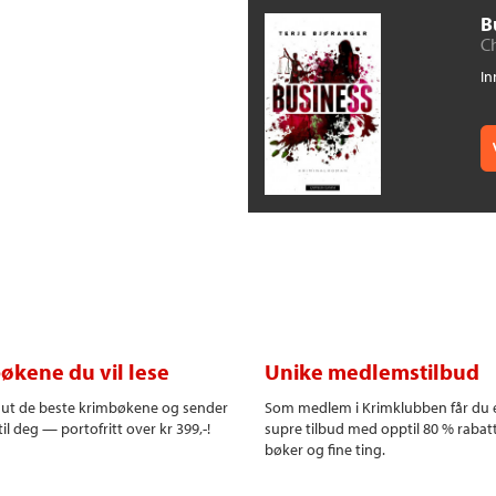
B
Ch
In
økene du vil lese
Unike medlemstilbud
r ut de beste krimbøkene og sender
Som medlem i Krimklubben får du 
il deg — portofritt over kr 399,-!
supre tilbud med opptil 80 % rabat
bøker og fine ting.