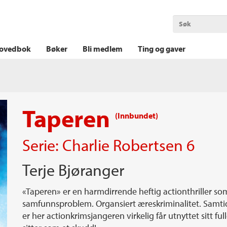
OKT KRIM
THRILLER
LOGISK KRIM
ovedbok
Bøker
Bli medlem
Ting og gaver
Taperen
(Innbundet)
Serie:
Charlie Robertsen
6
Terje Bjøranger
«Taperen» er en harmdirrende heftig actionthriller som
samfunnsproblem. Organsiert æreskriminalitet. Samti
er her actionkrimsjangeren virkelig får utnyttet sitt f