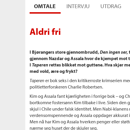
OMTALE
INTERVJU
UTDRAG
Aldri fri
I Bjørangers store gjennombrudd,
Den ingen ser,
gjennom Nazdar og Assala hvor de kjempet mot 
I
Taperen
rettes blikket mot guttene. Hva skjer 
med vold, ære og frykt?
Taperen
er bok seks i den kritikerroste krimserien me
politietterforskeren Charlie Robertsen.
Kim og Assala fant kjærligheten i forrige bok – og Ch
bortkomne fostersønn Kim tilbake i live. Siden den g
skjul i Chile under falsk identitet. Men Nabi-klanens 
verdensomspennende og Assala oppdager akkurat i t
Men nå har Kim og Assala hverken penger eller støtte
nærme seg huset der de skjuler seg.