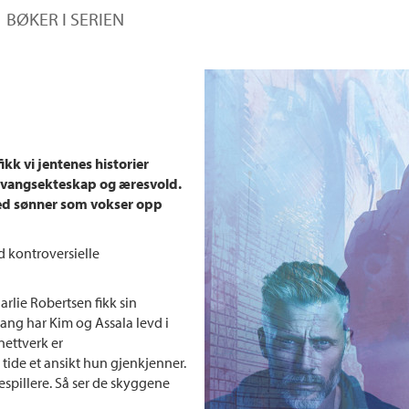
BØKER I SERIEN
fikk vi jentenes historier
tvangsekteskap og æresvold.
med sønner som vokser opp
d kontroversielle
arlie Robertsen fikk sin
ang har Kim og Assala levd i
nettverk er
ide et ansikt hun gjenkjenner.
spillere. Så ser de skyggene