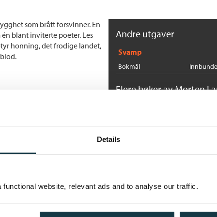
rygghet som brått forsvinner. En
Andre utgaver
én blant inviterte poeter. Les
tyr honning, det frodige landet,
Svamp
 blod.
Bokmål
Innbunde
Flere bøker av Morten L
F
M
E
Details
functional website, relevant ads and to analyse our traffic.
S
M