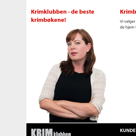
Krimklubben - de beste
Krimb
krimbøkene!
Vi velge
de hjem t
KUNDE