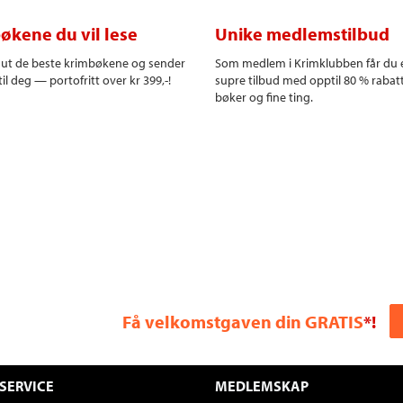
økene du vil lese
Unike medlemstilbud
r ut de beste krimbøkene og sender
Som medlem i Krimklubben får du 
il deg — portofritt over kr 399,-!
supre tilbud med opptil 80 % rabat
bøker og fine ting.
Få velkomstgaven din GRATIS
*!
SERVICE
MEDLEMSKAP