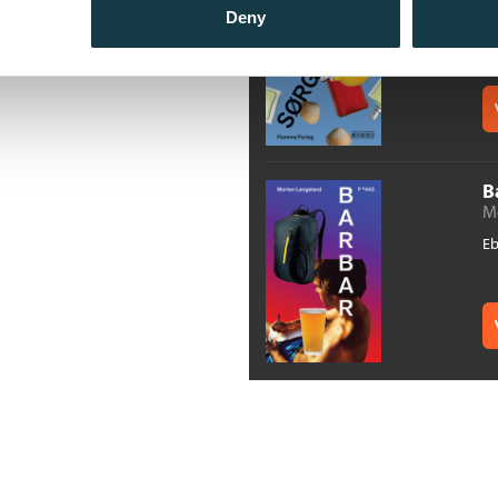
Deny
E
B
M
E