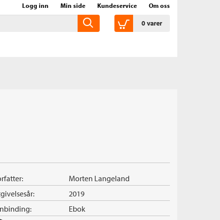
Logg inn
Min side
Kundeservice
Om oss
0
varer
rfatter:
Morten Langeland
givelsesår:
2019
nnbinding:
Ebok