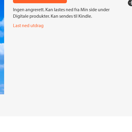
Fo
Ingen angrerett. Kan lastes ned fra Min side under
Sp
Digitale produkter. Kan sendes til Kindle.
I
Last ned utdrag
An
Ko
Fi