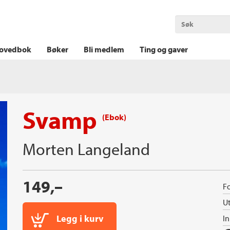
OKT KRIM
THRILLER
LOGISK KRIM
ovedbok
Bøker
Bli medlem
Ting og gaver
Svamp
(Ebok)
Morten Langeland
149,–
Fo
Ut
Legg i kurv
I