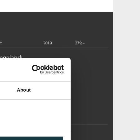
t
2019
279,–
angeland:
ifty/Fifty
orten Langeland
bok
About
Pris
199,–
Kjøp
ørgerender
orten Langeland