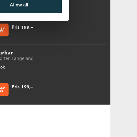
Allow all
bok
Pris
199,–
Kjøp
arbar
orten Langeland
bok
Pris
199,–
Kjøp