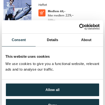
Heftet
Oversatt av:
Hartun, Per A.
Medlem
69,–
Kjøp
229,–
Ikke medlem
229,–
Consent
Details
About
Oljesabotørene
Alistair MacLean
This website uses cookies
Heftet
We use cookies to give you a functional website, relevant
Medlem
79,–
Kjøp
ads and to analyse our traffic.
229,–
Ikke medlem
229,–
Allow all
Møte i rom sjø