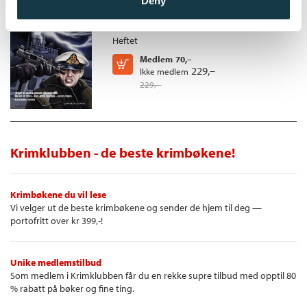
Deny
Alistair MacLean
Heftet
Medlem
70,–
Kjøp
229,–
Ikke medlem
229,–
Krimklubben - de beste krimbøkene!
Krimbøkene du vil lese
Vi velger ut de beste krimbøkene og sender de hjem til deg —
portofritt over kr 399,-!
Unike medlemstilbud
Som medlem i Krimklubben får du en rekke supre tilbud med opptil 80
% rabatt på bøker og fine ting.