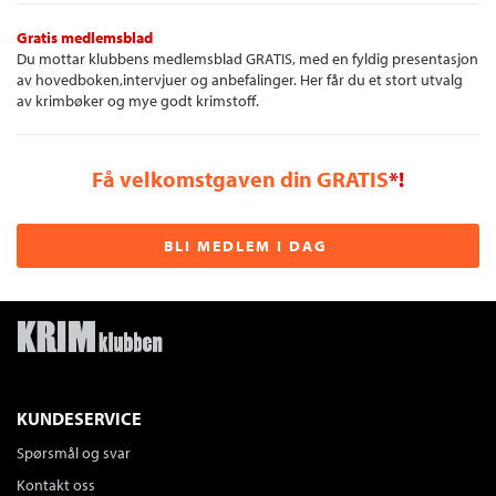
Gratis medlemsblad
Du mottar klubbens medlemsblad GRATIS, med en fyldig presentasjon
av hovedboken,intervjuer og anbefalinger. Her får du et stort utvalg
av krimbøker og mye godt krimstoff.
Få velkomstgaven din GRATIS
*!
BLI MEDLEM I DAG
KUNDESERVICE
Spørsmål og svar
Kontakt oss