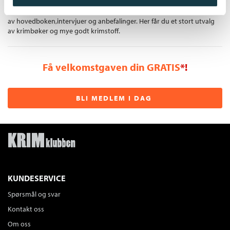
Gratis medlemsblad
Du mottar klubbens medlemsblad GRATIS, med en fyldig presentasjon
av hovedboken,intervjuer og anbefalinger. Her får du et stort utvalg
av krimbøker og mye godt krimstoff.
Få velkomstgaven din GRATIS
*!
BLI MEDLEM I DAG
KUNDESERVICE
Spørsmål og svar
Kontakt oss
Om oss