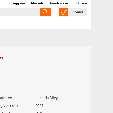
Logg inn
Min side
Kundeservice
Om oss
0
varer
t)
rfatter:
Lucinda Riley
givelsesår:
2025