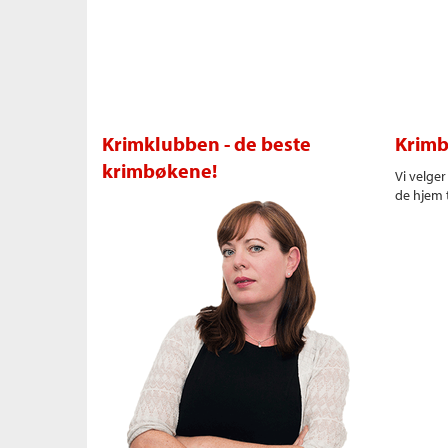
Krimklubben - de beste
Krimb
krimbøkene!
Vi velge
de hjem t