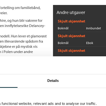
fortelling om familiebånd,
Andre utgaver
eier.
ire, og hun blir vakrere for
Skjult skjønnhet
en innflytelsesrike Delancey-
Bokmål
Innbundet
Skjult skjønnhet
modell. Hun lever et glamorøst
en illevarslende spådom fra
Bokmål
Ebok
kjebne er på mystisk vis
Skjult skjønnhet
n i Polen under andre
Bokmål
Nedlastbar ly
ucinda Rileys
tidligere navn,
Flere bøker av Lucinda Ri
 nytt liv av
Harry Whittaker
,
le bestselgeren
Atlas: Historien
K
r hele verden i september 2024.
Details
Lu
He
functional website, relevant ads and to analyse our traffic.