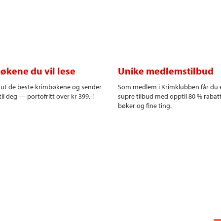
økene du vil lese
Unike medlemstilbud
r ut de beste krimbøkene og sender
Som medlem i Krimklubben får du 
il deg — portofritt over kr 399,-!
supre tilbud med opptil 80 % rabat
bøker og fine ting.