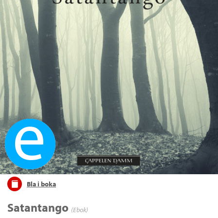
Ebok
Bla i boka
Satantango
(Ebok)