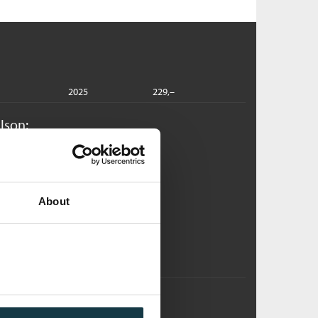
2025
229,–
lson:
yas hemmelighet
tricia Wilson
ftet
About
Medlem
201,–
Kjøp
Ikke medlem
229,–
229,–
t dyrebart løfte
tricia Wilson