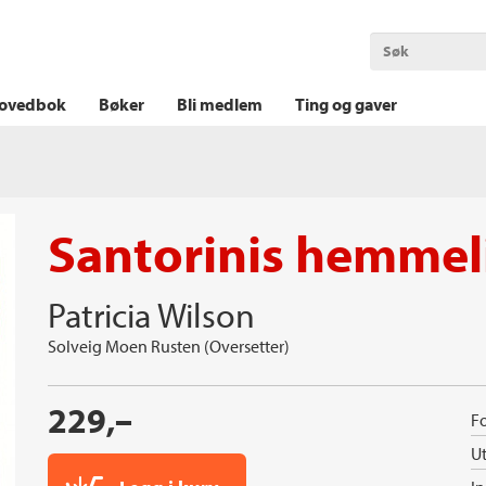
OKT KRIM
THRILLER
LOGISK KRIM
ovedbok
Bøker
Bli medlem
Ting og gaver
Santorinis hemme
Patricia Wilson
Solveig Moen Rusten (Oversetter)
229,–
Fo
Ut