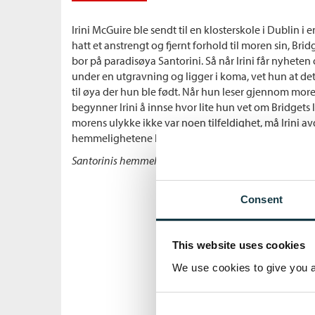
Irini McGuire ble sendt til en klosterskole i Dublin i e
hatt et anstrengt og fjernt forhold til moren sin, Br
bor på paradisøya Santorini. Så når Irini får nyheten 
under en utgravning og ligger i koma, vet hun at det
til øya der hun ble født. Når hun leser gjennom mor
begynner Irini å innse hvor lite hun vet om Bridgets l
morens ulykke ikke var noen tilfeldighet, må Irini 
hemmelighetene bak familiens separasjon.
Santorinis hemmelighet
er forfatterens syvende bok 
Consent
This website uses cookies
We use cookies to give you a 