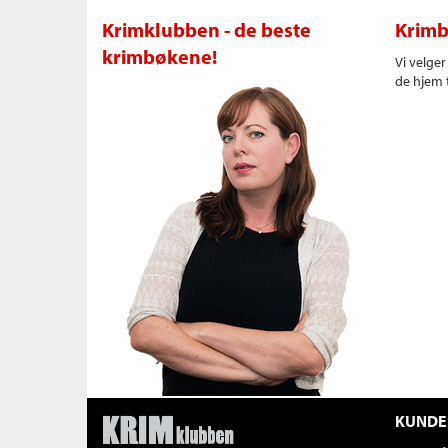
Krimklubben - de beste
Krimb
krimbøkene!
Vi velge
de hjem t
KUNDE