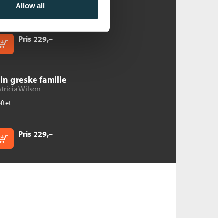
Allow all
ftet
Pris
229,–
Kjøp
in greske familie
tricia Wilson
ftet
Pris
229,–
Kjøp