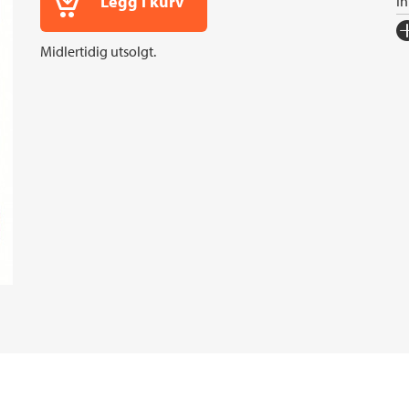
Legg i kurv
I
Fo
Midlertidig utsolgt.
Sp
I
An
Or
Ov