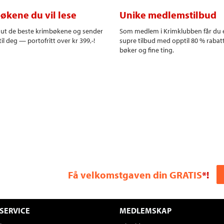
økene du vil lese
Unike medlemstilbud
r ut de beste krimbøkene og sender
Som medlem i Krimklubben får du 
il deg — portofritt over kr 399,-!
supre tilbud med opptil 80 % rabat
bøker og fine ting.
Få velkomstgaven din GRATIS
*!
SERVICE
MEDLEMSKAP