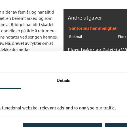
n alder av fem år, og har alltid
Andre utgaver
idget, en berømt arkeolog som
om at Bridget har blitt skadet
Santorinis hemmelighet
 endelig er på tide å returnere
ens notater ved sengen hennes,
Bokmål
Ebok
iv. Nå, drevet av rykter om at
Flere bøker av Patricia Wi
avdekke de mørke
Ø
på norsk.
Pa
He
Details
functional website, relevant ads and to analyse our traffic.
E
Pa