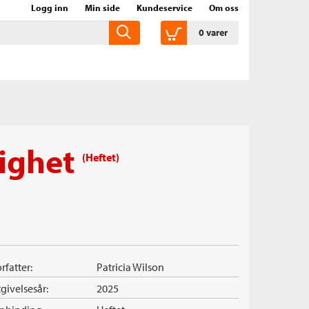
Logg inn
Min side
Kundeservice
Om oss
0
varer
lighet
(Heftet)
rfatter:
Patricia Wilson
givelsesår:
2025