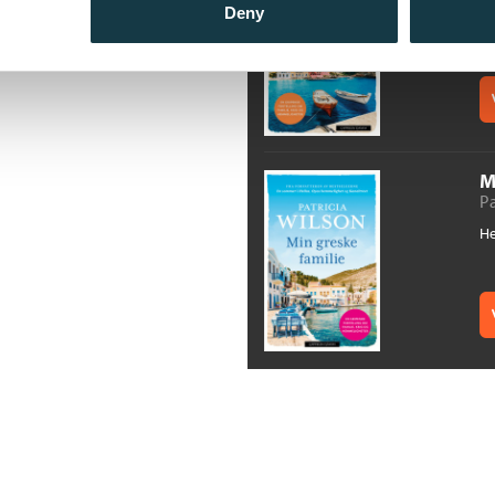
Deny
He
M
Pa
He