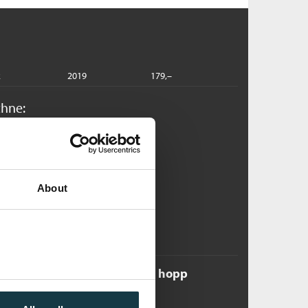
k
2019
179,–
chne:
g
rlend Wichne
nbundet
About
Pris
379,–
Kjøp
rær / fall / flakse / stå / topp / hopp
rlend Wichne
nbundet