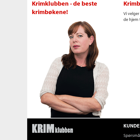
Krimklubben - de beste
Krimb
krimbøkene!
Vi velge
de hjem t
KUNDE
Spørsmål