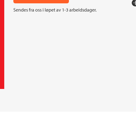
Fo
Sendes fra oss i løpet av 1-3 arbeidsdager.
Sp
I
An