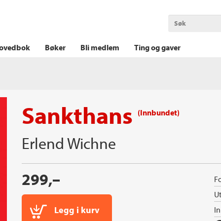
OKT KRIM
THRILLER
LOGISK KRIM
ovedbok
Bøker
Bli medlem
Ting og gaver
Sankthans
(Innbundet)
Erlend Wichne
299,–
Fo
Ut
Legg i kurv
I