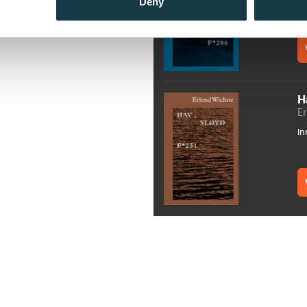
Deny
H
E
In