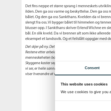
Det fins neppe et større sprang i menneskets utviklin
ilden. Den ga oss varme og beskyttelse. Den ga oss m
bålet. Og den ga oss Sankthans. Kvelden da vi brenn
slengt fra oss. Vi bygger bålet til himmelen og tenner p
blusser opp. I Sankthans skriver Erlend Wichne en slekt
bål. En slik kveld. Da vi brenner alt som ikke allerede
eksempel et landssvik. Og et feilslått oppgjør med de
Det skjer på ny. Det skjer på ny hvert år, er det sant. He
Restene etter arbeidet vårt går opp i røyk. De små bålen
menneskeheten bor. Vi flotter oss i lyset fra ilden. Vi flot
Skyggene kaster seg mot fjellet bak ryggen på oss. Vi sp
vi ser, er heile sannheten. Sannheten må alltid komme til
Consent
viser hverandre at vi ser det.
This website uses cookies
We use cookies to give you a 