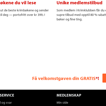
økene du vil lese
Unike medlemstilbud
r ut de beste krimbøkene og sender
Som medlem i Krimklubben får du 
il deg — portofritt over kr 399,-!
supre tilbud med opptil 80 % rabat
bøker og fine ting.
Få velkomstgaven din GRATIS
*!
SERVICE
MEDLEMSKAP
 og svar
Min side