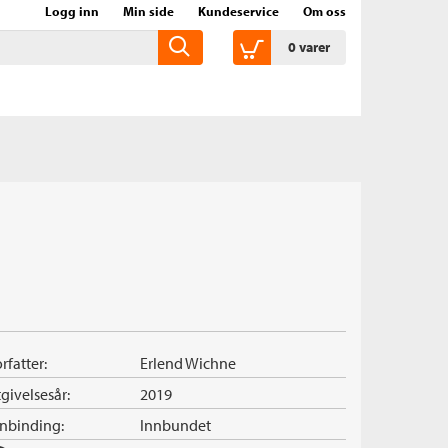
Logg inn
Min side
Kundeservice
Om oss
0
varer
rfatter:
Erlend Wichne
givelsesår:
2019
nnbinding:
Innbundet