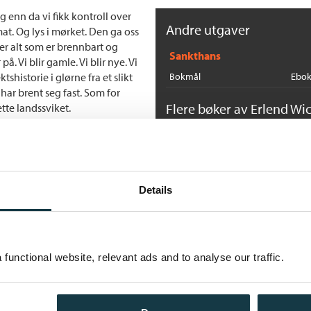
g enn da vi fikk kontroll over
Andre utgaver
at. Og lys i mørket. Den ga oss
er alt som er brennbart og
Sankthans
å. Vi blir gamle. Vi blir nye. Vi
shistorie i glørne fra et slikt
Bokmål
Ebo
 har brent seg fast. Som for
Flere bøker av Erlend Wi
tte landssviket.
ile landet brenner i kantene.
O
e våre viser fram hvor
E
ter oss i lyset fra skjermene.
In
eiler oss i flammene på bålet. Det
 syne for oss. Dette ser vi. Vi
Details
functional website, relevant ads and to analyse our traffic.
t
E
In