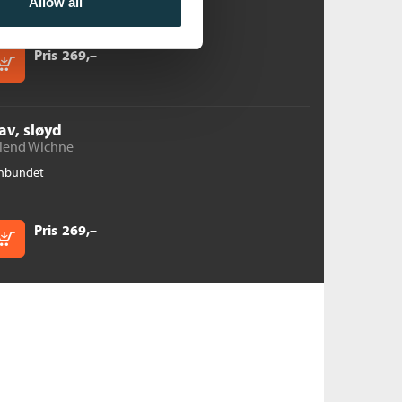
Allow all
Pris
269,–
Kjøp
av, sløyd
rlend Wichne
nbundet
Pris
269,–
Kjøp