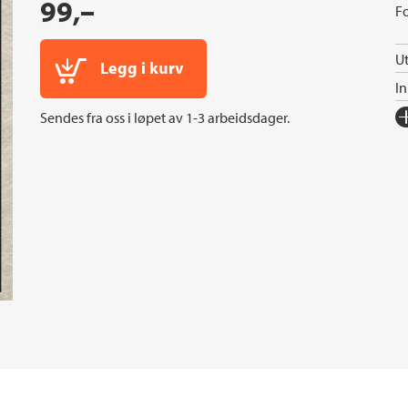
99,–
Fo
Ut
Legg i kurv
I
Fo
Sendes fra oss i løpet av 1-3 arbeidsdager.
Sp
I
An
Or
Se
S