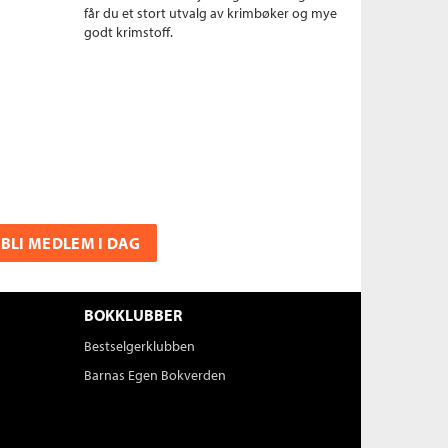
får du et stort utvalg av krimbøker og mye
godt krimstoff.
BLI MEDLEM I DAG
BOKKLUBBER
Bestselgerklubben
Barnas Egen Bokverden