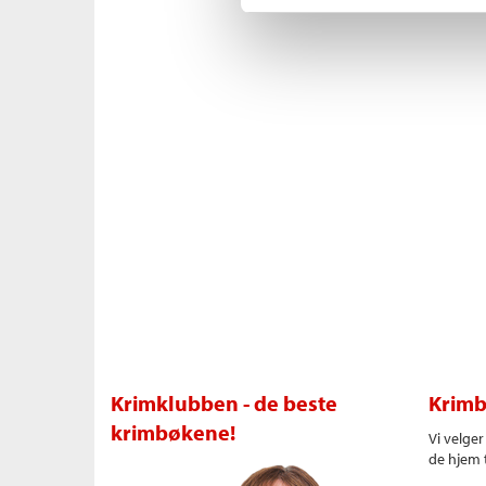
Krimklubben - de beste
Krimb
krimbøkene!
Vi velge
de hjem t