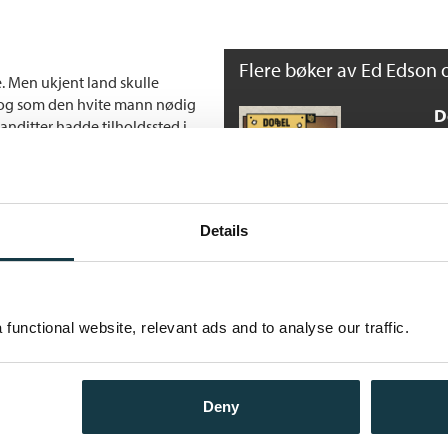
Flere bøker av Ed Edson 
le. Men ukjent land skulle
 og som den hvite mann nødig
D
banditter hadde tilholdssted i
D
eg til vogntoget. Han skulle i
O
idere skjebne …
He
ommet hit for å drepe deg.
Details
 profesjonell revolvermann. Har
D
functional website, relevant ads and to analyse our traffic.
D
O
He
Deny