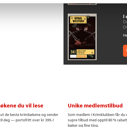
I
D
O
He
økene du vil lese
Unike medlemstilbud
r ut de beste krimbøkene og sender
Som medlem i Krimklubben får du 
il deg — portofritt over kr 399,-!
supre tilbud med opptil 80 % rabat
bøker og fine ting.