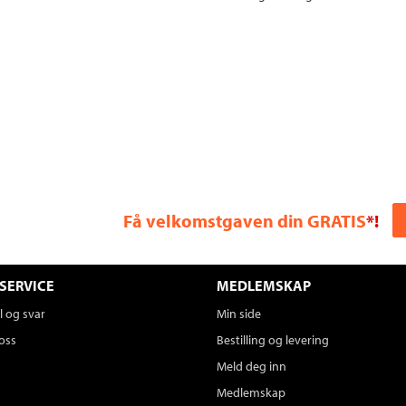
Få velkomstgaven din GRATIS
*!
SERVICE
MEDLEMSKAP
 og svar
Min side
oss
Bestilling og levering
Meld deg inn
Medlemskap