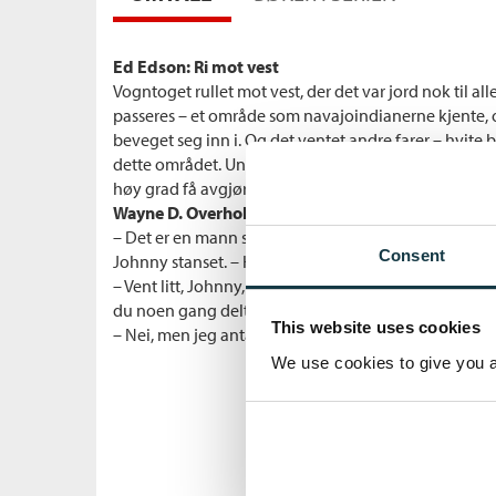
Ed Edson: Ri mot vest
Vogntoget rullet mot vest, der det var jord nok til al
passeres – et område som navajoindianerne kjente,
beveget seg inn i. Og det ventet andre farer – hvite 
dette området. Underveis sluttet en tidligere sheriff s
høy grad få avgjørende betydning for vogntogets v
Wayne D. Overholser: Sviktet, forrådt, forfulgt
– Det er en mann som kaller seg Bob Kregg som er k
Consent
Johnny stanset. – Hvor er han?
– Vent litt, Johnny, sa sheriff Joe Veal. – Kregg er en
du noen gang deltatt i en duell?
This website uses cookies
– Nei, men jeg antar at det er på tide.
We use cookies to give you a 