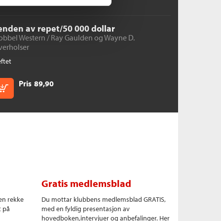
 enden av repet/50 000 dollar
obbel Western /
Ray Gaulden
og
Wayne D.
verholser
ftet
Pris
89,90
Kjøp
Gratis medlemsblad
en rekke
Du mottar klubbens medlemsblad GRATIS,
t på
med en fyldig presentasjon av
hovedboken,intervjuer og anbefalinger. Her