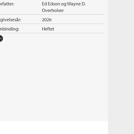
rfatter:
Ed Edson
og
Wayne D.
Overholser
givelsesår:
2026
nnbinding:
Heftet
rlag:
Cappelen Damm
råk:
Bokmål
SBN/EAN:
9788202904609
tall sider:
256
iginaltittel:
Rid mod vest/A Gun for
Johnny Deere
rie:
Dobbel Western
erienummer:
368