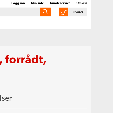
Logg inn
Min side
Kundeservice
Om oss
0
varer
, forrådt,
lser