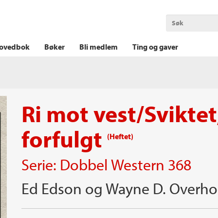
OKT KRIM
THRILLER
LOGISK KRIM
ovedbok
Bøker
Bli medlem
Ting og gaver
Ri mot vest/Sviktet
forfulgt
(Heftet)
Serie:
Dobbel Western
368
Ed Edson
og
Wayne D. Overho