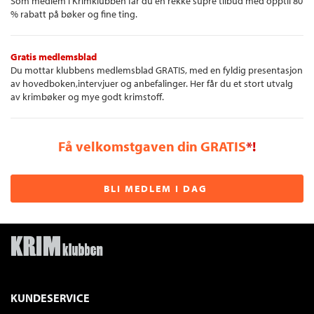
Som medlem i Krimklubben får du en rekke supre tilbud med opptil 80
% rabatt på bøker og fine ting.
Gratis medlemsblad
Du mottar klubbens medlemsblad GRATIS, med en fyldig presentasjon
av hovedboken,intervjuer og anbefalinger. Her får du et stort utvalg
av krimbøker og mye godt krimstoff.
Få velkomstgaven din GRATIS
*!
BLI MEDLEM I DAG
KUNDESERVICE