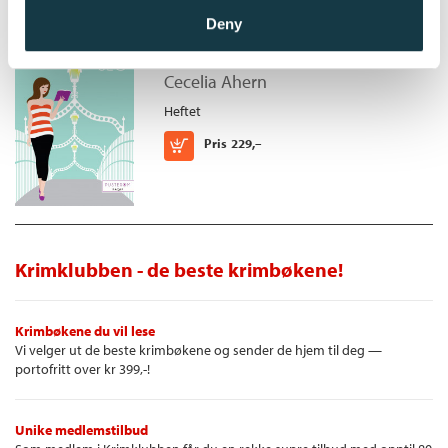
Deny
Kunsten å forelske seg
Cecelia Ahern
Heftet
Kjøp
Pris
229,–
Krimklubben - de beste krimbøkene!
Krimbøkene du vil lese
Vi velger ut de beste krimbøkene og sender de hjem til deg —
portofritt over kr 399,-!
Unike medlemstilbud