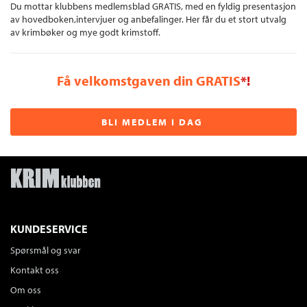
Du mottar klubbens medlemsblad GRATIS, med en fyldig presentasjon
av hovedboken,intervjuer og anbefalinger. Her får du et stort utvalg
av krimbøker og mye godt krimstoff.
Få velkomstgaven din GRATIS
*!
BLI MEDLEM I DAG
KUNDESERVICE
Spørsmål og svar
Kontakt oss
Om oss