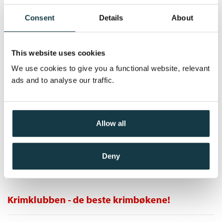
stede. Tiltalen lyder: drap på ti unge jenter. «Professor Tod» er
Heftet
Oversatt av:
Moen, Rune R.
overskriften i tabloidpressen. Men datteren Ann er fast bestemt
Bokmål
Nedlastbar lydbok
2023
439,–
Consent
Details
About
Kjøp
Pris
229,–
på å bevise farens uskyld - og dermed begynner en reise inn i
menneskesjelens mørkeste rom ...
This website uses cookies
We use cookies to give you a functional website, relevant
ads and to analyse our traffic.
Elskede barn
Romy Hausmann
Heftet
Allow all
Kjøp
Pris
229,–
Deny
Krimklubben - de beste krimbøkene!