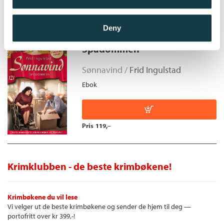
Pris
119,–
Deny
Spådommen
Sønnavind /
Frid Ingulstad
Ebok
Pris
119,–
Krimklubben - de beste krimbøkene!
Krimbøkene du vil lese
Vi velger ut de beste krimbøkene og sender de hjem til deg —
portofritt over kr 399,-!