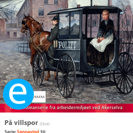
Ebok
På villspor
(Ebok)
Serie:
Sønnavind
30