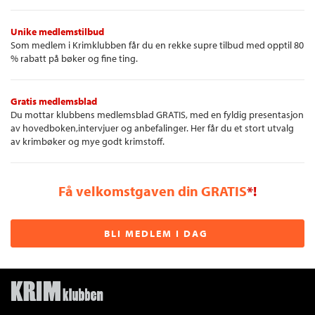
Unike medlemstilbud
Som medlem i Krimklubben får du en rekke supre tilbud med opptil 80
% rabatt på bøker og fine ting.
Gratis medlemsblad
Du mottar klubbens medlemsblad GRATIS, med en fyldig presentasjon
av hovedboken,intervjuer og anbefalinger. Her får du et stort utvalg
av krimbøker og mye godt krimstoff.
Få velkomstgaven din GRATIS
*!
BLI MEDLEM I DAG