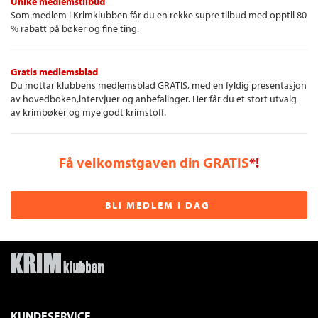
Unike medlemstilbud
Som medlem i Krimklubben får du en rekke supre tilbud med opptil 80
% rabatt på bøker og fine ting.
Gratis medlemsblad
Du mottar klubbens medlemsblad GRATIS, med en fyldig presentasjon
av hovedboken,intervjuer og anbefalinger. Her får du et stort utvalg
av krimbøker og mye godt krimstoff.
Få velkomstgaven din GRATIS
*!
BLI MEDLEM I DAG
KUNDESERVICE