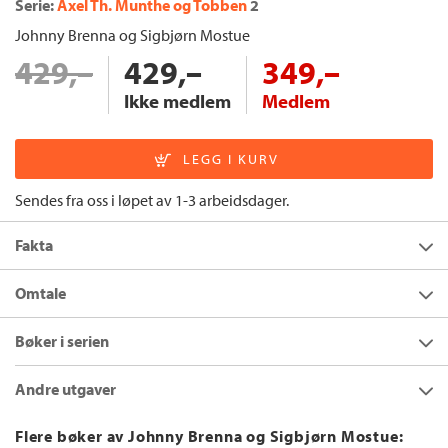
Serie:
Axel Th. Munthe og Tobben
2
Johnny Brenna
og
Sigbjørn Mostue
429,–
429,–
349,–
Ikke medlem
Medlem
Sendes fra oss i løpet av 1-3 arbeidsdager.
Fakta
Forfatter:
Johnny Brenna
og
Sigbjørn
Omtale
Mostue
Axel Th. Munthe og Torbjørn "Tobben" Tollefsen, spanere ved
Utgivelsesår:
2013
Bøker i serien
Oslopolitiets avdeling for Spesielle operasjoner, lider under
Innbinding:
Innbundet
uvirksomme dager etter 22. juli. Politiet virker
Andre utgaver
handlingslammet, og spanerne følger halvhjertet etter nok et
Forlag:
Cappelen Damm
narkotikaspor. Så slipper en fange ut på prøve: Tom har ikke
Språk:
Bokmål
Operasjon Føniks
Flere bøker av Johnny Brenna og Sigbjørn Mostue:
vært lenge ute før han blir kontaktet av gamle venner. Det