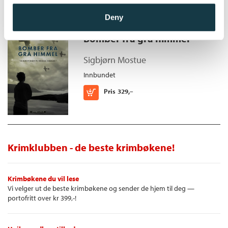
Deny
Bomber fra grå himmel
Sigbjørn Mostue
Innbundet
Kjøp
Pris
329,–
Krimklubben - de beste krimbøkene!
Krimbøkene du vil lese
Vi velger ut de beste krimbøkene og sender de hjem til deg —
portofritt over kr 399,-!